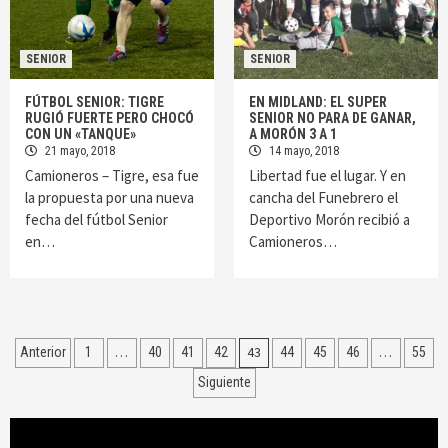
SENIOR
SENIOR
FÚTBOL SENIOR: TIGRE
EN MIDLAND: EL SUPER
RUGIÓ FUERTE PERO CHOCÓ
SENIOR NO PARA DE GANAR,
CON UN «TANQUE»
A MORÓN 3 A 1
21 mayo, 2018
14 mayo, 2018
Camioneros – Tigre, esa fue
Libertad fue el lugar. Y en
la propuesta por una nueva
cancha del Funebrero el
fecha del fútbol Senior
Deportivo Morón recibió a
en…
Camioneros…
Navegación
…
43
…
Anterior
1
40
41
42
44
45
46
55
de
Siguiente
entradas
Reproductor