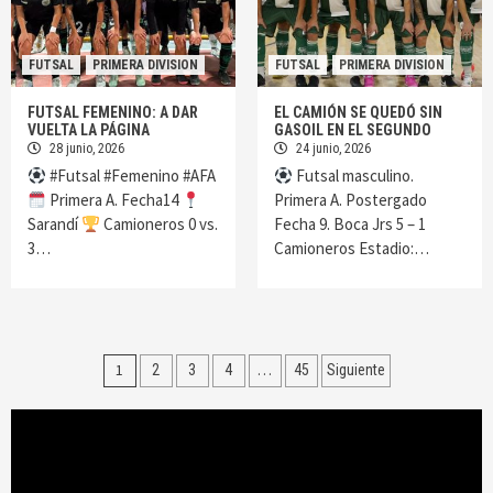
FUTSAL
PRIMERA DIVISION
FUTSAL
PRIMERA DIVISION
FUTSAL FEMENINO: A DAR
EL CAMIÓN SE QUEDÓ SIN
VUELTA LA PÁGINA
GASOIL EN EL SEGUNDO
28 junio, 2026
24 junio, 2026
#Futsal #Femenino #AFA
Futsal masculino.
Primera A. Fecha14
Primera A. Postergado
Sarandí
Camioneros 0 vs.
Fecha 9. Boca Jrs 5 – 1
3…
Camioneros Estadio:…
Navegación
1
…
2
3
4
45
Siguiente
de
Reproductor
entradas
de
vídeo