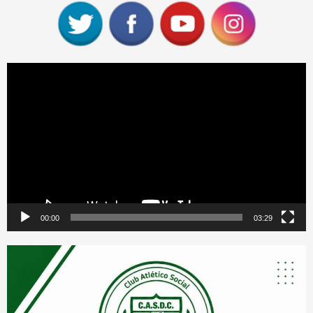
Reproductor
de
vídeo
00:00
03:29