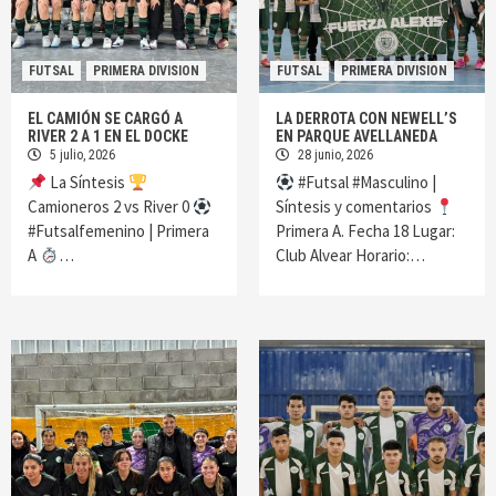
FUTSAL
PRIMERA DIVISION
FUTSAL
PRIMERA DIVISION
EL CAMIÓN SE CARGÓ A
LA DERROTA CON NEWELL’S
RIVER 2 A 1 EN EL DOCKE
EN PARQUE AVELLANEDA
5 julio, 2026
28 junio, 2026
La Síntesis
#Futsal #Masculino |
Camioneros 2 vs River 0
Síntesis y comentarios
#Futsalfemenino | Primera
Primera A. Fecha 18 Lugar:
A
…
Club Alvear Horario:…