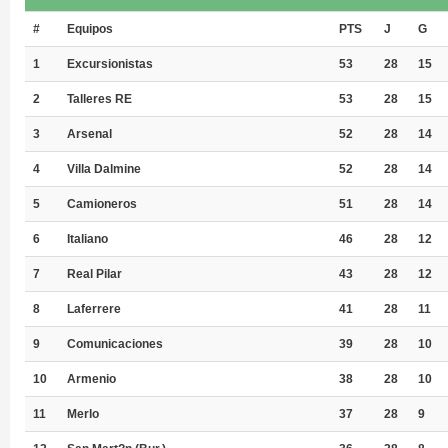
#
Equipos
PTS
J
G
1
Excursionistas
53
28
15
2
Talleres RE
53
28
15
3
Arsenal
52
28
14
4
Villa Dalmine
52
28
14
5
Camioneros
51
28
14
6
Italiano
46
28
12
7
Real Pilar
43
28
12
8
Laferrere
41
28
11
9
Comunicaciones
39
28
10
10
Armenio
38
28
10
11
Merlo
37
28
9