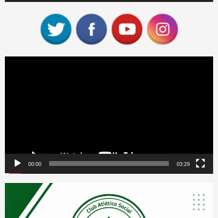
Reproductor
de
vídeo
00:00
03:29