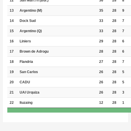
12
San Mart?n (Bur.)
36
28
8
13
Argentino (M)
35
28
9
14
Dock Sud
33
28
7
15
Argentino (Q)
33
28
7
16
Liniers
29
28
6
17
Brown de Adrogu
28
28
6
18
Flandria
27
28
7
19
San Carlos
26
28
5
20
CADU
26
28
5
21
UAI Urquiza
26
28
3
22
Ituzaing
12
28
1