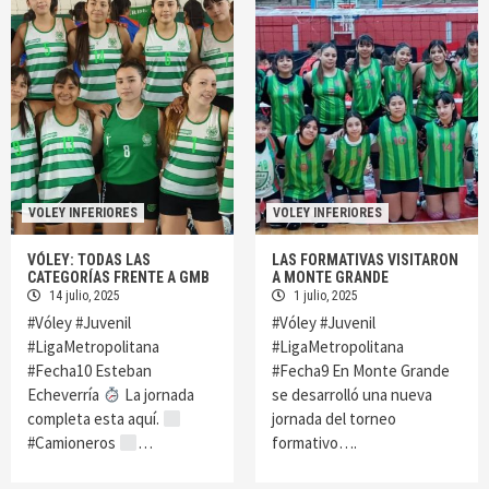
VOLEY INFERIORES
VOLEY INFERIORES
VÓLEY: TODAS LAS
LAS FORMATIVAS VISITARON
CATEGORÍAS FRENTE A GMB
A MONTE GRANDE
14 julio, 2025
1 julio, 2025
#Vóley #Juvenil
#Vóley #Juvenil
#LigaMetropolitana
#LigaMetropolitana
#Fecha10 Esteban
#Fecha9 En Monte Grande
Echeverría
La jornada
se desarrolló una nueva
completa esta aquí.
jornada del torneo
#Camioneros
…
formativo….