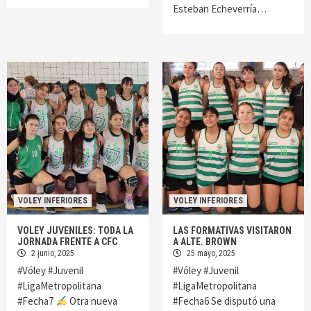
Esteban Echeverría…
VOLEY INFERIORES
VOLEY INFERIORES
VOLEY JUVENILES: TODA LA
LAS FORMATIVAS VISITARON
JORNADA FRENTE A CFC
A ALTE. BROWN
2 junio, 2025
25 mayo, 2025
#Vóley #Juvenil
#Vóley #Juvenil
#LigaMetropolitana
#LigaMetropolitana
#Fecha7
Otra nueva
#Fecha6 Se disputó una