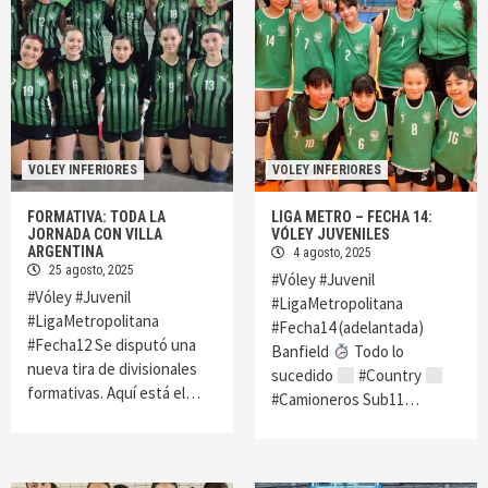
VOLEY INFERIORES
VOLEY INFERIORES
FORMATIVA: TODA LA
LIGA METRO – FECHA 14:
JORNADA CON VILLA
VÓLEY JUVENILES
ARGENTINA
4 agosto, 2025
25 agosto, 2025
#Vóley #Juvenil
#Vóley #Juvenil
#LigaMetropolitana
#LigaMetropolitana
#Fecha14 (adelantada)
#Fecha12 Se disputó una
Banfield
Todo lo
nueva tira de divisionales
sucedido
#Country
formativas. Aquí está el…
#Camioneros Sub11…