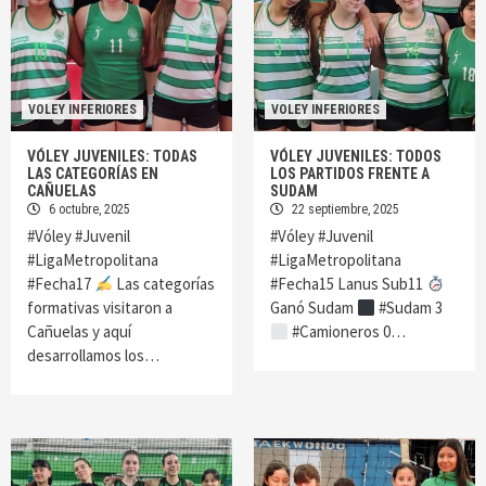
VOLEY INFERIORES
VOLEY INFERIORES
VÓLEY JUVENILES: TODAS
VÓLEY JUVENILES: TODOS
LAS CATEGORÍAS EN
LOS PARTIDOS FRENTE A
CAÑUELAS
SUDAM
6 octubre, 2025
22 septiembre, 2025
#Vóley #Juvenil
#Vóley #Juvenil
#LigaMetropolitana
#LigaMetropolitana
#Fecha17
Las categorías
#Fecha15 Lanus Sub11
formativas visitaron a
Ganó Sudam
#Sudam 3
Cañuelas y aquí
#Camioneros 0…
desarrollamos los…