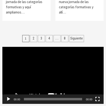
jornada de las categorías
nueva jornada de las
formativas y aquí
categorías formativas y
ampliamos…
allí…
Navegación
1
…
2
3
4
8
Siguiente
de
Reproductor
entradas
de
vídeo
00:00
00:00