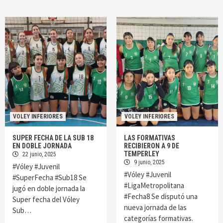
VOLEY INFERIORES
VOLEY INFERIORES
SUPER FECHA DE LA SUB 18
LAS FORMATIVAS
EN DOBLE JORNADA
RECIBIERON A 9 DE
TEMPERLEY
22 junio, 2025
9 junio, 2025
#Vóley #Juvenil
#Vóley #Juvenil
#SuperFecha #Sub18 Se
#LigaMetropolitana
jugó en doble jornada la
#Fecha8 Se disputó una
Super fecha del Vóley
nueva jornada de las
Sub…
categorías formativas.