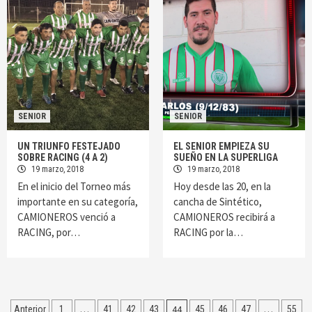
SENIOR
SENIOR
UN TRIUNFO FESTEJADO
EL SENIOR EMPIEZA SU
SOBRE RACING (4 A 2)
SUEÑO EN LA SUPERLIGA
19 marzo, 2018
19 marzo, 2018
En el inicio del Torneo más
Hoy desde las 20, en la
importante en su categoría,
cancha de Sintético,
CAMIONEROS venció a
CAMIONEROS recibirá a
RACING, por…
RACING por la…
Navegación
…
44
…
Anterior
1
41
42
43
45
46
47
55