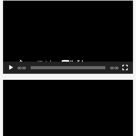
Reproductor
de
vídeo
00:00
00:00
Reproductor
de
vídeo