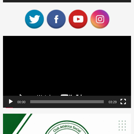
Reproductor
de
vídeo
00:00
03:29