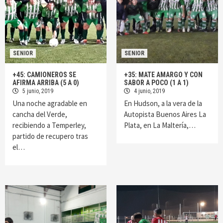
SENIOR
SENIOR
+45: CAMIONEROS SE
+35: MATE AMARGO Y CON
AFIRMA ARRIBA (5 A 0)
SABOR A POCO (1 A 1)
5 junio, 2019
4 junio, 2019
Una noche agradable en
En Hudson, a la vera de la
cancha del Verde,
Autopista Buenos Aires La
recibiendo a Temperley,
Plata, en La Maltería,…
partido de recupero tras
el…