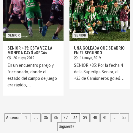
SENIOR
SENIOR
SENIOR +35: ESTA VEZ LA
UNA GOLEADA QUE SE ABRIÓ
MONEDA CAYÓ «SECA»
EN EL SEGUNDO
20 mayo, 2019
14 mayo, 2019
En un encuentro parejo y
SENIOR +35: Por la fecha 4
friccionado, donde el
de la Superliga Senior, el
estado del campo de juego
+35 de Camioneros goleó…
era rápido,…
Navegación
…
38
…
Anterior
1
35
36
37
39
40
41
55
de
Siguiente