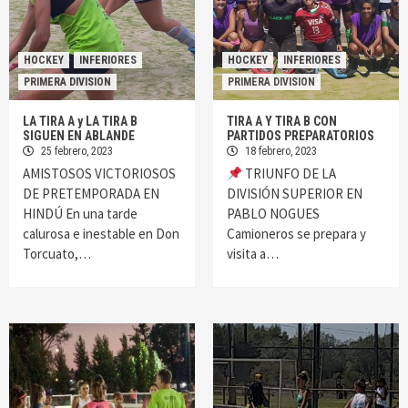
HOCKEY
INFERIORES
HOCKEY
INFERIORES
PRIMERA DIVISION
PRIMERA DIVISION
LA TIRA A y LA TIRA B
TIRA A Y TIRA B CON
SIGUEN EN ABLANDE
PARTIDOS PREPARATORIOS
25 febrero, 2023
18 febrero, 2023
AMISTOSOS VICTORIOSOS
TRIUNFO DE LA
DE PRETEMPORADA EN
DIVISIÓN SUPERIOR EN
HINDÚ En una tarde
PABLO NOGUES
calurosa e inestable en Don
Camioneros se prepara y
Torcuato,…
visita a…