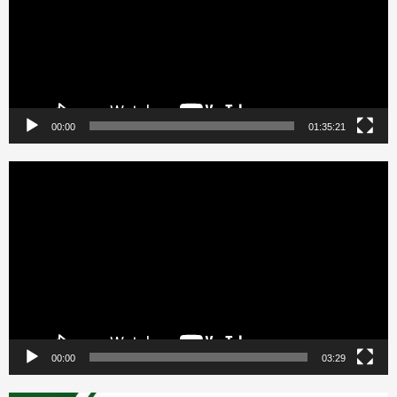
00:00
01:35:21
Reproductor
de
vídeo
00:00
03:29