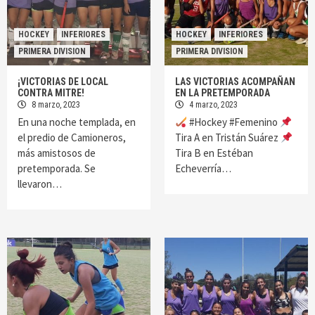
HOCKEY
INFERIORES
HOCKEY
INFERIORES
PRIMERA DIVISION
PRIMERA DIVISION
¡VICTORIAS DE LOCAL
LAS VICTORIAS ACOMPAÑAN
CONTRA MITRE!
EN LA PRETEMPORADA
8 marzo, 2023
4 marzo, 2023
En una noche templada, en
#Hockey #Femenino
el predio de Camioneros,
Tira A en Tristán Suárez
más amistosos de
Tira B en Estéban
pretemporada. Se
Echeverría…
llevaron…