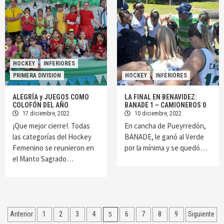
HOCKEY
INFERIORES
PRIMERA DIVISION
HOCKEY
INFERIORES
ALEGRÍA y JUEGOS COMO
LA FINAL EN BENAVIDEZ:
COLOFÓN DEL AÑO
BANADE 1 – CAMIONEROS 0
17 diciembre, 2022
10 diciembre, 2022
¡Que mejor cierre!. Todas
En cancha de Pueyrredón,
las categorías del Hockey
BANADE, le ganó al Verde
Femenino se reunieron en
por la mínima y se quedó…
el Manto Sagrado…
Navegación
5
Anterior
1
2
3
4
6
7
8
9
Siguiente