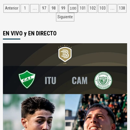
Navegación
…
100
…
Anterior
1
97
98
99
101
102
103
138
de
Siguiente
entradas
EN VIVO y EN DIRECTO