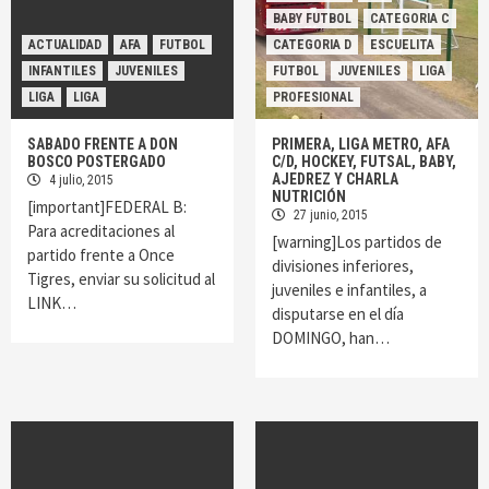
BABY FUTBOL
CATEGORIA C
ACTUALIDAD
AFA
FUTBOL
CATEGORIA D
ESCUELITA
INFANTILES
JUVENILES
FUTBOL
JUVENILES
LIGA
LIGA
LIGA
PROFESIONAL
SABADO FRENTE A DON
PRIMERA, LIGA METRO, AFA
BOSCO POSTERGADO
C/D, HOCKEY, FUTSAL, BABY,
AJEDREZ Y CHARLA
4 julio, 2015
NUTRICIÓN
[important]FEDERAL B:
27 junio, 2015
Para acreditaciones al
[warning]Los partidos de
partido frente a Once
divisiones inferiores,
Tigres, enviar su solicitud al
juveniles e infantiles, a
LINK…
disputarse en el día
DOMINGO, han…