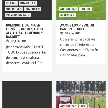
FUTSAL
INFANTILES
INFERIORES
JUVENILES
ACTUALIDAD
FUTBOL
PRIMERA DIVISION
JUVENILES
DOMINGO: LIGA, AFA EN
¡VAMOS LOS PIBES!: UN
ESPAÑOL, HOCKEY, FUTSAL
CAMION DE GOLES
AFA, FUTSAL FEMENINO Y
10 julio, 2015
BASQUET
Otra gran jornada de los
12 julio, 2015
chicos de inferiores de
[important]IMPORTANTE:
Camioneros que YA están
TODO lo que sucedió el fin
clasificados para…
de semana en materia
deportiva, está aquí. Con…
ACTUALIDAD
AFA