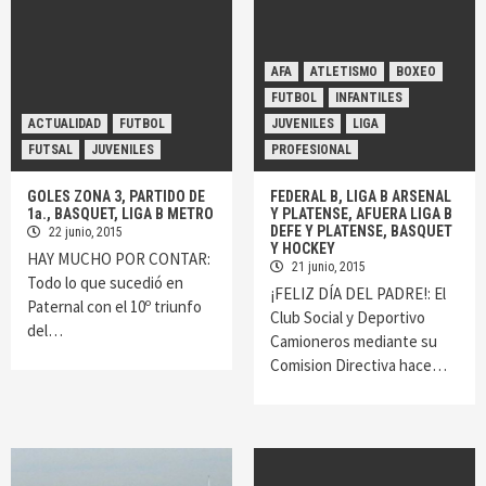
AFA
ATLETISMO
BOXEO
FUTBOL
INFANTILES
ACTUALIDAD
FUTBOL
JUVENILES
LIGA
FUTSAL
JUVENILES
PROFESIONAL
GOLES ZONA 3, PARTIDO DE
FEDERAL B, LIGA B ARSENAL
1a., BASQUET, LIGA B METRO
Y PLATENSE, AFUERA LIGA B
DEFE Y PLATENSE, BASQUET
22 junio, 2015
Y HOCKEY
HAY MUCHO POR CONTAR:
21 junio, 2015
Todo lo que sucedió en
¡FELIZ DÍA DEL PADRE!: El
Paternal con el 10º triunfo
Club Social y Deportivo
del…
Camioneros mediante su
Comision Directiva hace…