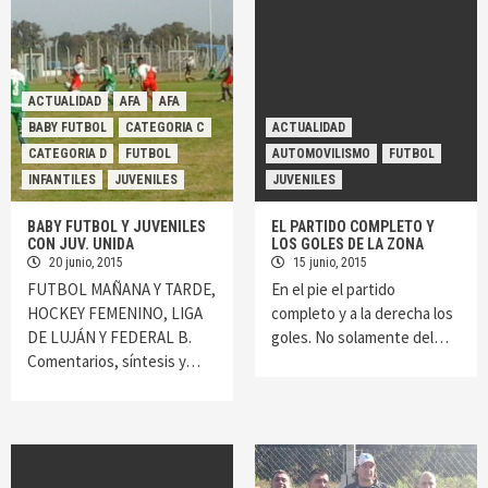
ACTUALIDAD
AFA
AFA
BABY FUTBOL
CATEGORIA C
ACTUALIDAD
CATEGORIA D
FUTBOL
AUTOMOVILISMO
FUTBOL
INFANTILES
JUVENILES
JUVENILES
BABY FUTBOL Y JUVENILES
EL PARTIDO COMPLETO Y
CON JUV. UNIDA
LOS GOLES DE LA ZONA
20 junio, 2015
15 junio, 2015
FUTBOL MAÑANA Y TARDE,
En el pie el partido
HOCKEY FEMENINO, LIGA
completo y a la derecha los
DE LUJÁN Y FEDERAL B.
goles. No solamente del…
Comentarios, síntesis y…