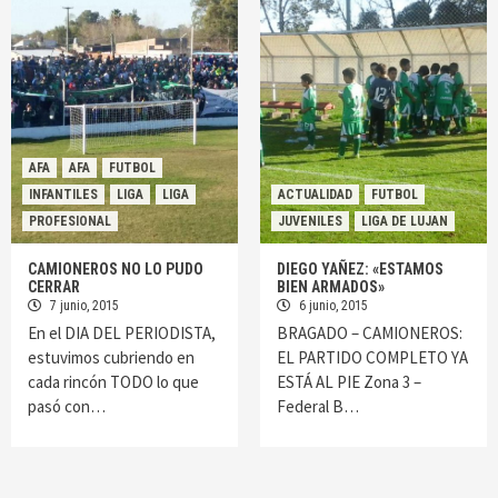
AFA
AFA
FUTBOL
INFANTILES
LIGA
LIGA
ACTUALIDAD
FUTBOL
PROFESIONAL
JUVENILES
LIGA DE LUJAN
CAMIONEROS NO LO PUDO
DIEGO YAÑEZ: «ESTAMOS
CERRAR
BIEN ARMADOS»
7 junio, 2015
6 junio, 2015
En el DIA DEL PERIODISTA,
BRAGADO – CAMIONEROS:
estuvimos cubriendo en
EL PARTIDO COMPLETO YA
cada rincón TODO lo que
ESTÁ AL PIE Zona 3 –
pasó con…
Federal B…