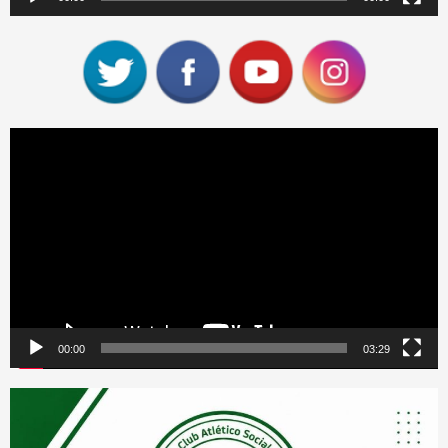
Reproductor
de
vídeo
00:00
03:29