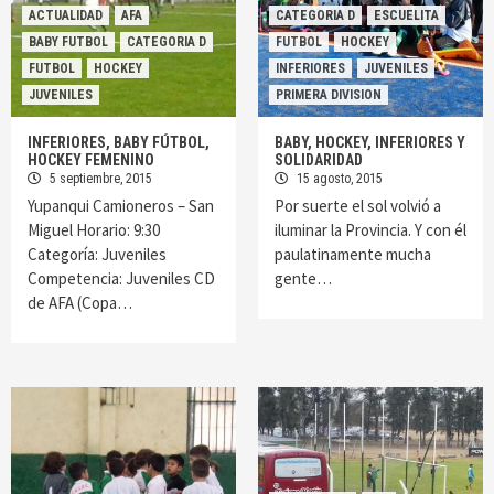
ACTUALIDAD
AFA
CATEGORIA D
ESCUELITA
BABY FUTBOL
CATEGORIA D
FUTBOL
HOCKEY
FUTBOL
HOCKEY
INFERIORES
JUVENILES
JUVENILES
PRIMERA DIVISION
INFERIORES, BABY FÚTBOL,
BABY, HOCKEY, INFERIORES Y
HOCKEY FEMENINO
SOLIDARIDAD
5 septiembre, 2015
15 agosto, 2015
Yupanqui Camioneros – San
Por suerte el sol volvió a
Miguel Horario: 9:30
iluminar la Provincia. Y con él
Categoría: Juveniles
paulatinamente mucha
Competencia: Juveniles CD
gente…
de AFA (Copa…