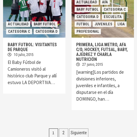
ACTUALIDAD
AFA
BABY FUTBOL
CATEGORIA C
CATEGORIA D
ESCUELITA
ACTUALIDAD
BABY FUTBOL
FUTBOL
JUVENILES
LIGA
CATEGORIA C
CATEGORIA D
PROFESIONAL
BABY FUTBOL: VISITANTES
PRIMERA, LIGA METRO, AFA
DE PARQUE
C/D, HOCKEY, FUTSAL, BABY,
AJEDREZ Y CHARLA
10 julio, 2015
NUTRICIÓN
El Baby Fútbol de
27 junio, 2015
Camioneros visitó al
[warning]Los partidos de
histórico club Parque y allí
divisiones inferiores,
estuvo LA DEPORTIVA…
juveniles e infantiles, a
disputarse en el día
DOMINGO, han…
Navegación
1
2
Siguiente