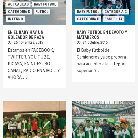
ACTUALIDAD
BABY FUTBOL
CATEGORIA D
FUTBOL
BABY FUTBOL
CATEGORIA C
INTERNO
CATEGORIA D
ESCUELITA
EN EL BABY HAY UN
BABY FÚTBOL EN DEVOTO Y
GOLEADOR DE RAZA
MATADEROS
26 noviembre, 2015
31 octubre, 2015
Estamos en FACEBOOK,
El Baby fútbol de
TWITTER, YOU TUBE,
Camioneros ya se prepara
PICASA, EN NUESTRO
para acceder a la categoría
CANAL, RADIO EN VIVO… Y
superior. Y…
AHORA,…