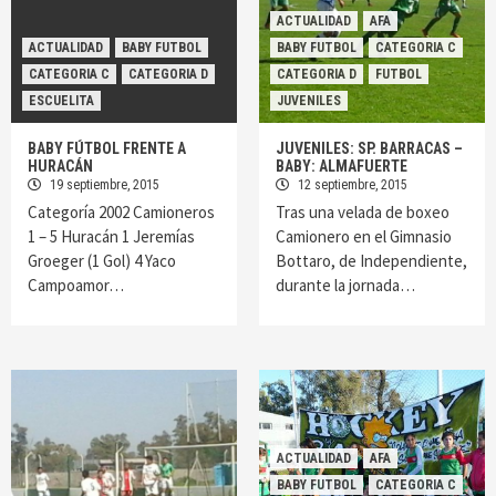
ACTUALIDAD
AFA
ACTUALIDAD
BABY FUTBOL
BABY FUTBOL
CATEGORIA C
CATEGORIA C
CATEGORIA D
CATEGORIA D
FUTBOL
ESCUELITA
JUVENILES
BABY FÚTBOL FRENTE A
JUVENILES: SP. BARRACAS –
HURACÁN
BABY: ALMAFUERTE
19 septiembre, 2015
12 septiembre, 2015
Categoría 2002 Camioneros
Tras una velada de boxeo
1 – 5 Huracán 1 Jeremías
Camionero en el Gimnasio
Groeger (1 Gol) 4 Yaco
Bottaro, de Independiente,
Campoamor…
durante la jornada…
ACTUALIDAD
AFA
BABY FUTBOL
CATEGORIA C