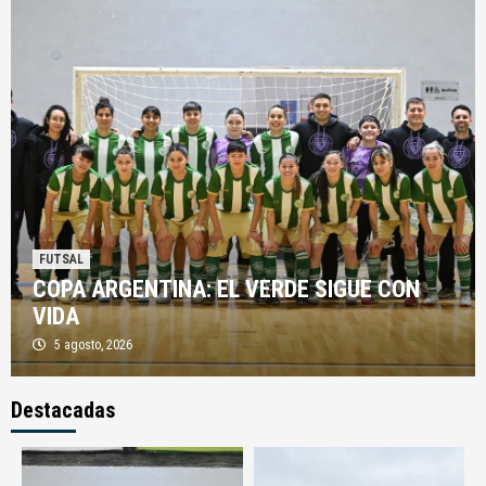
FUTSAL
COPA ARGENTINA: EL VERDE SIGUE CON
VIDA
5 agosto, 2026
Destacadas
FUTSAL
PRIMERA DIVISION
CAMIONEROS TOMÓ AIRE EN LA RATONERA
3