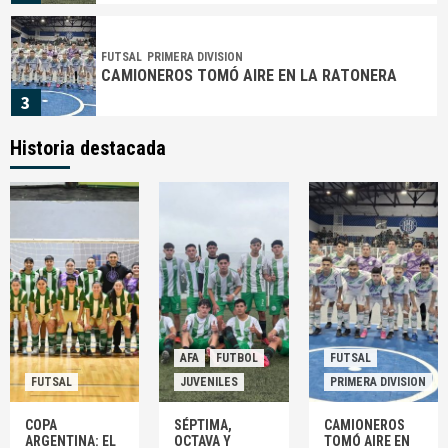
FUTSAL
PRIMERA DIVISION
CAMIONEROS TOMÓ AIRE EN LA RATONERA
3
Historia destacada
AFA
FUTBOL
PROFESIONAL
¡EXPLOTÓ MOYANO!: «QUE ESTA BASURA NO
NOS DIRIJA NUNCA MÁS»
4
AFA
FUTBOL
PROFESIONAL
UN FINAL INEXPLICABLE EN CIUDAD EVITA
5
AFA
FUTBOL
FUTSAL
FUTSAL
JUVENILES
PRIMERA DIVISION
FUTSAL
COPA ARGENTINA: EL VERDE SIGUE CON VIDA
COPA
SÉPTIMA,
CAMIONEROS
1
ARGENTINA: EL
OCTAVA Y
TOMÓ AIRE EN