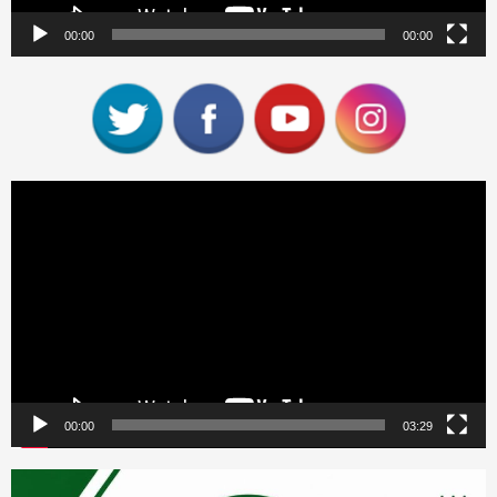
00:00
00:00
Reproductor
de
vídeo
00:00
03:29