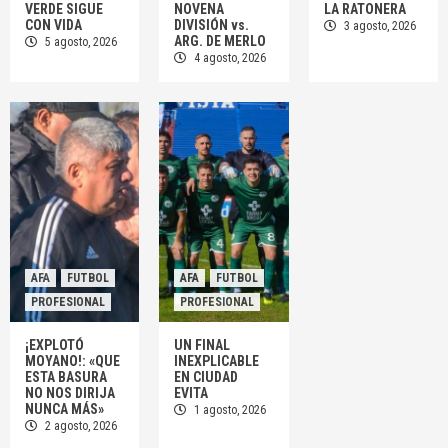
VERDE SIGUE
NOVENA
LA RATONERA
CON VIDA
DIVISIÓN vs.
3 agosto, 2026
ARG. DE MERLO
5 agosto, 2026
AFA
FUTBOL
JUVENILES
4 agosto, 2026
SÉPTIMA, OCTAVA Y NOVENA DIVISIÓN vs. ARG.
DE MERLO
2
FUTSAL
PRIMERA DIVISION
CAMIONEROS TOMÓ AIRE EN LA RATONERA
3
AFA
FUTBOL
AFA
FUTBOL
PROFESIONAL
PROFESIONAL
¡EXPLOTÓ
UN FINAL
MOYANO!: «QUE
INEXPLICABLE
ESTA BASURA
EN CIUDAD
NO NOS DIRIJA
EVITA
NUNCA MÁS»
1 agosto, 2026
2 agosto, 2026