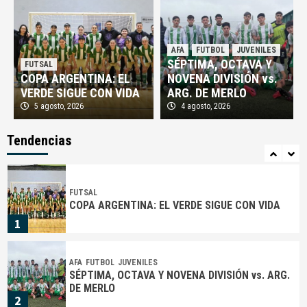
AFA
FUTBOL
PROFESIONAL
¡EXPLOTÓ MOYANO!: «QUE ESTA BASURA NO
AFA
FUTBOL
JUVENILES
NOS DIRIJA NUNCA MÁS»
SÉPTIMA, OCTAVA Y
FUTSAL
4
COPA ARGENTINA: EL
NOVENA DIVISIÓN vs.
VERDE SIGUE CON VIDA
ARG. DE MERLO
5 agosto, 2026
4 agosto, 2026
AFA
FUTBOL
PROFESIONAL
UN FINAL INEXPLICABLE EN CIUDAD EVITA
Tendencias
5
FUTSAL
COPA ARGENTINA: EL VERDE SIGUE CON VIDA
1
AFA
FUTBOL
JUVENILES
SÉPTIMA, OCTAVA Y NOVENA DIVISIÓN vs. ARG.
DE MERLO
2