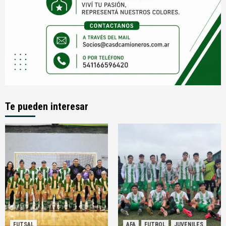
Te pueden interesar
FUTSAL
AFA
FUTBOL
JUVENILES