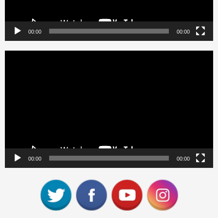
00:00
00:00
Reproductor
de
vídeo
00:00
00:00