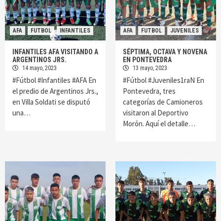
AFA
FUTBOL
INFANTILES
AFA
FUTBOL
JUVENILES
INFANTILES AFA VISITANDO A
SÉPTIMA, OCTAVA Y NOVENA
ARGENTINOS JRS.
EN PONTEVEDRA
14 mayo, 2023
13 mayo, 2023
#Fútbol #Infantiles #AFA En
#Fútbol #Juveniles1raN En
el predio de Argentinos Jrs.,
Pontevedra, tres
en Villa Soldati se disputó
categorías de Camioneros
una…
visitaron al Deportivo
Morón. Aquí el detalle…