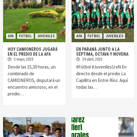
AFA
FUTBOL
JUVENILES
AFA
FUTBOL
JUVENILES
HOY CAMIONEROS JUGARÁ
EN PARANÁ JUNTO A LA
EN EL PREDIO DE LA AFA
SÉPTIMA, OCTAVA Y NOVENA
3 mayo, 2023
29 abril, 2023
Desde las 15,30 horas, un
#Fútbol #Juveniles1raN En
combinado de
directo desde el predio La
CAMIONEROS, disputará un
Capillita en Entre Ríos. Aquí
encuentro amistoso, en el
todas las…
predio…