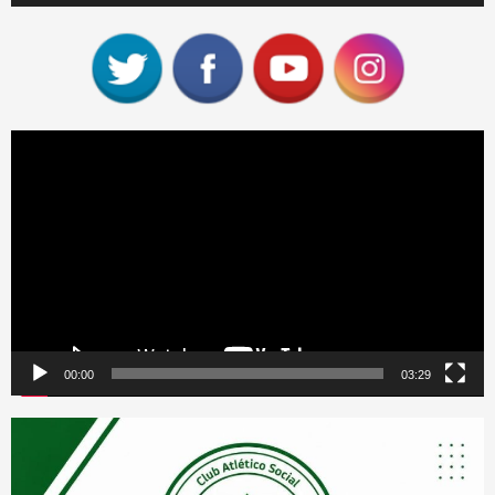
Reproductor
de
vídeo
00:00
03:29