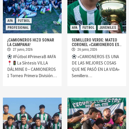
AFA
FUTBOL
PROFESIONAL
AFA
FUTBOL
JUVENILES
¡CAMIONEROS HIZO SONAR
SEMILLERO VERDE: MATEO
LA CAMPANA!
CORONEL «CAMIONEROS ES..
27 junio, 2026
26 junio, 2026
#Fútbol #PrimeraB #AFA
«CAMIONEROS ES UNA
La Síntesis VILLA
DE LAS MEJORES COSAS
DÁLMINE 0 – CAMIONEROS
QUE ME PASÓ EN LA VIDA»
1 Torneo Primera División…
Semillero…