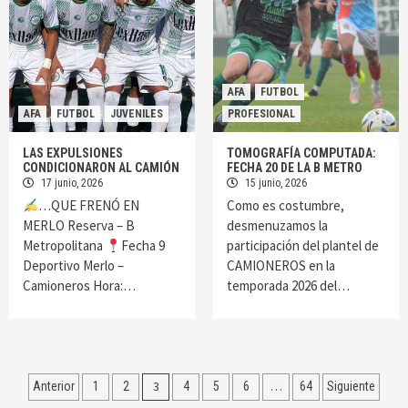
AFA
FUTBOL
AFA
FUTBOL
JUVENILES
PROFESIONAL
LAS EXPULSIONES
TOMOGRAFÍA COMPUTADA:
CONDICIONARON AL CAMIÓN
FECHA 20 DE LA B METRO
17 junio, 2026
15 junio, 2026
…QUE FRENÓ EN
Como es costumbre,
MERLO Reserva – B
desmenuzamos la
Metropolitana
Fecha 9
participación del plantel de
Deportivo Merlo –
CAMIONEROS en la
Camioneros Hora:…
temporada 2026 del…
Navegación
3
…
Anterior
1
2
4
5
6
64
Siguiente