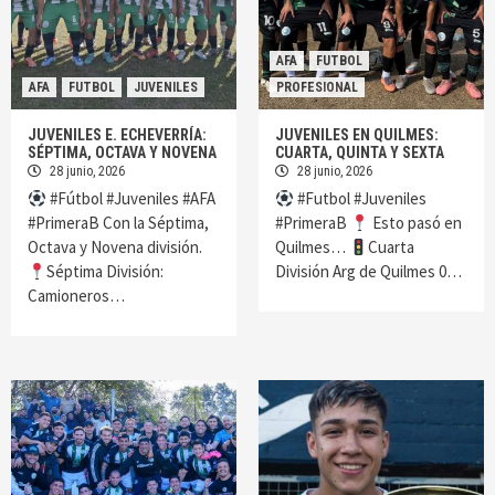
AFA
FUTBOL
AFA
FUTBOL
JUVENILES
PROFESIONAL
JUVENILES E. ECHEVERRÍA:
JUVENILES EN QUILMES:
SÉPTIMA, OCTAVA Y NOVENA
CUARTA, QUINTA Y SEXTA
28 junio, 2026
28 junio, 2026
#Fútbol #Juveniles #AFA
#Futbol #Juveniles
#PrimeraB Con la Séptima,
#PrimeraB
Esto pasó en
Octava y Novena división.
Quilmes…
Cuarta
Séptima División:
División Arg de Quilmes 0…
Camioneros…