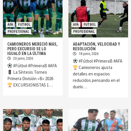
AFA
FUTBOL
AFA
FUTBOL
PROFESIONAL
PROFESIONAL
CAMIONEROS MERECIÓ MÁS,
ADAPTACIÓN, VELOCIDAD Y
PERO EXCURSIO SE LO
RESOLUCIÓN
IGUALÓ EN LA ÚLTIMA
18 junio, 2026
20 junio, 2026
#Fútbol #PrimeraB #AFA
#Fútbol #PrimeraB #AFA
Camioneros ajusta
La Síntesis Torneo
detalles en espacios
Primera División «B» 2026
reducidos pensando en el
EXCURSIONISTAS 1…
duelo…