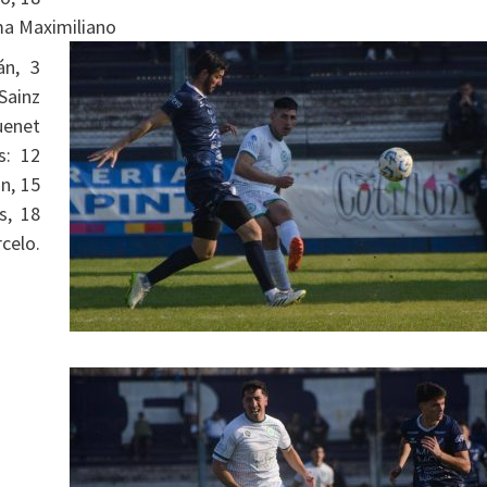
ma Maximiliano
án, 3
Sainz
uenet
s: 12
n, 15
s, 18
celo.