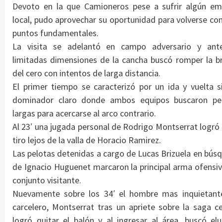
Devoto en la que Camioneros pese a sufrir algún em
local, pudo aprovechar su oportunidad para volverse con
puntos fundamentales.
La visita se adelantó en campo adversario y ant
limitadas dimensiones de la cancha buscó romper la b
del cero con intentos de larga distancia.
El primer tiempo se caracterizó por un ida y vuelta s
dominador claro donde ambos equipos buscaron pe
largas para acercarse al arco contrario.
Al 23′ una jugada personal de Rodrigo Montserrat logró i
tiro lejos de la valla de Horacio Ramirez.
Las pelotas detenidas a cargo de Lucas Brizuela en bús
de Ignacio Huguenet marcaron la principal arma ofensiv
conjunto visitante.
Nuevamente sobre los 34′ el hombre mas inquietant
carcelero, Montserrat tras un apriete sobre la saga ce
logró quitar el balón y al ingresar al área, buscó elu