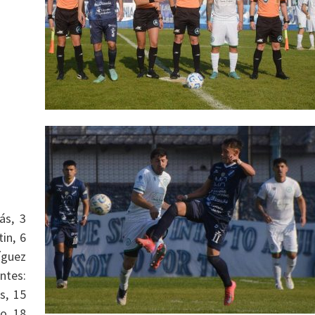
ás, 3
in, 6
íguez
ntes:
s, 15
o, 18