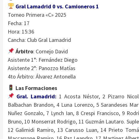
Gral Lamadrid 0 vs. Camioneros 1
Torneo Primera «C» 2025
Fecha: 17
Hora: 15:36
Cancha: Club Gral Lamadrid
Árbitro
: Cornejo David
Asistente 1°: Fernández Diego
Asistente 2°: Panozzo Matías
4to Árbitro: Álvarez Antonella
Las Formaciones
Gral. Lamadrid:
1 Acosta Néstor, 2 Pizarro Nicol
Balbachan Brandon, 4 Luna Lorenzo, 5 Sarandeses Mart
Nuñez Gonzalo, 7 Lynch Ian, 8 Crespi Francisco, 9 Rodr
Bruno, 10 Monserrat Rodrigo, 11 Guzmán Lautaro. Suple
12 Galimidi Ramiro, 13 Carusso Luan, 14 Prieto Tomá
Maccarrone Ramiro, 16 Paz Leandro, 17 Martinez Albert