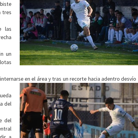
biste
 tres
e las
recha
in un
lotas
nternarse en el área y tras un recorte hacia adentro desvío
queda
a del
e del
ntral
dir a