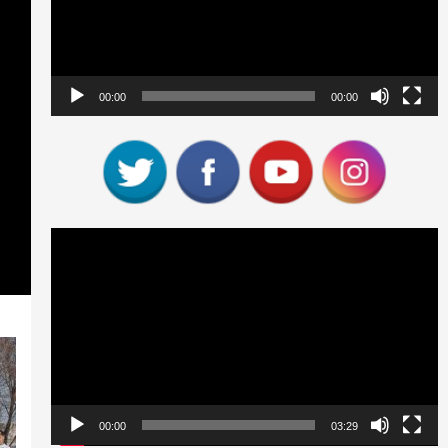
00:00
00:00
Reproductor
de
vídeo
00:00
03:29