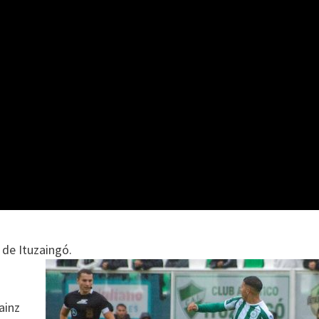
de Ituzaingó.
ainz