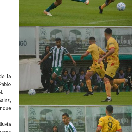
de la
Pablo
l.
ainz,
anque
luvia
neros