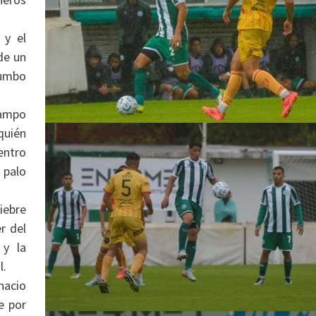
 y el
de un
rumbo
campo
quién
entro
 palo
iebre
r del
 y la
l.
nacio
e por