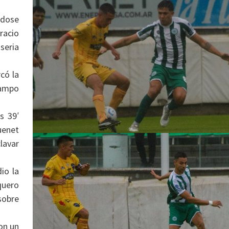
ndose
racio
seria
có la
campo
s 39′
uenet
lavar
io la
quero
sobre
on un