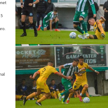
enet
15
ro.
nal