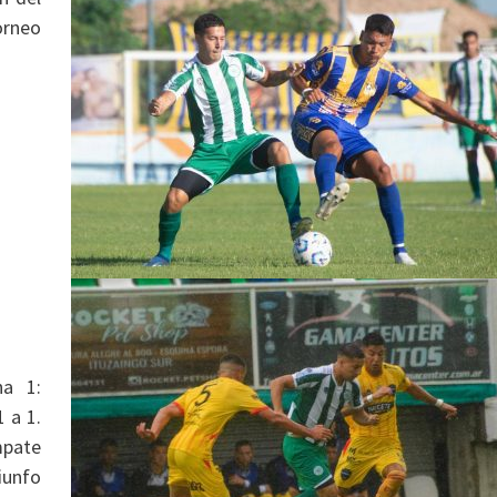
orneo
ha 1:
 a 1.
mpate
iunfo