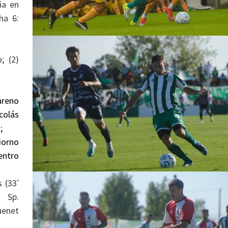
ia en
ha 6:
; (2)
areno
colás
;
iorno
entro
 (33′
. Sp.
uenet