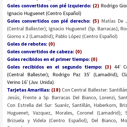
Goles convertidos con pié izquierdo:
(2)
Rodrigo Gio
Ignacio Huguenet (Centro Español)
Goles convertidos con pié derecho:
(5)
Matías De 
(Central Ballester); Ignacio Huguenet (Sp. Barracas); Ro
Giorno x 2 (Lamadrid); Pablo López (Centro Español)
Goles de rebotes:
(0)
Goles convertidos de cabeza:
(0)
Goles recibidos en el primer tiempo:
(0)
Goles recibidos en el segundo tiempo:
(3)
44′ C
(Central Ballester); Rodrigo Paz 35′ (Lamadrid); Cl
Verino 16′ (Juv. Unida).
Tarjetas Amarillas:
(18)
Con Central Ballester: Santillá
Jesús; Frente a Sp. Barracas
Del Bianco, Lorenzi, Santi
Con Estrella del Sur: Suaréz, Santillán, Haberkorn, Briz
Huguenet; Vazquez, Morales, Coronel (Lamadrid); S
Brizuela y Videla (Centro Español); Del Bianco, M