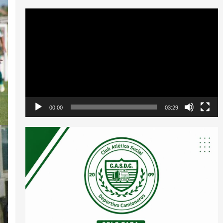
Reproductor
de
vídeo
00:00
03:29