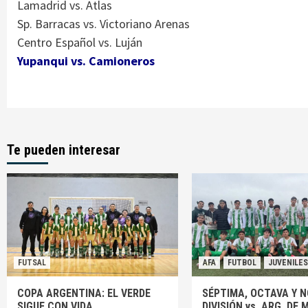
Lamadrid vs. Atlas
Sp. Barracas vs. Victoriano Arenas
Centro Español vs. Luján
Yupanqui vs. Camioneros
Te pueden interesar
FUTSAL
AFA
FUTBOL
JUVENILES
COPA ARGENTINA: EL VERDE
SÉPTIMA, OCTAVA Y 
SIGUE CON VIDA
DIVISIÓN vs. ARG. DE 