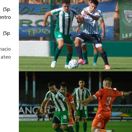
 (Sp.
entro
 (Sp.
nacio
Mateo