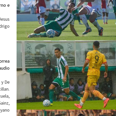
rno e
Jesus
drigo
orrea
audio
n y De
llan.
uela,
ainz,
oyano