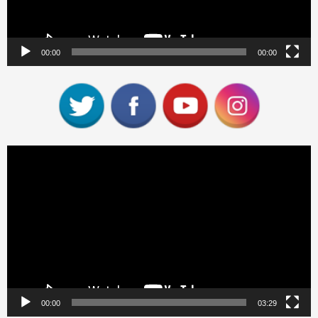
00:00
00:00
Reproductor
de
vídeo
00:00
03:29