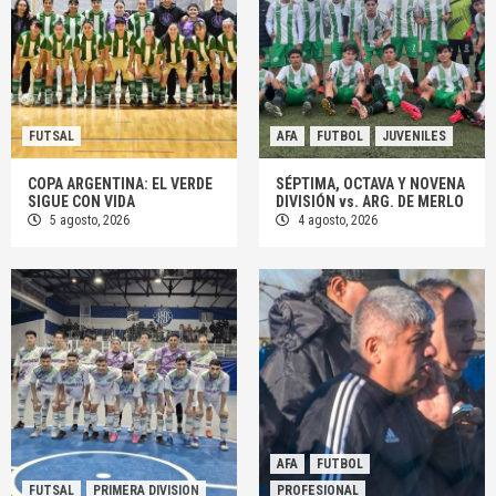
FUTSAL
AFA
FUTBOL
JUVENILES
COPA ARGENTINA: EL VERDE
SÉPTIMA, OCTAVA Y NOVENA
SIGUE CON VIDA
DIVISIÓN vs. ARG. DE MERLO
5 agosto, 2026
4 agosto, 2026
AFA
FUTBOL
FUTSAL
PRIMERA DIVISION
PROFESIONAL