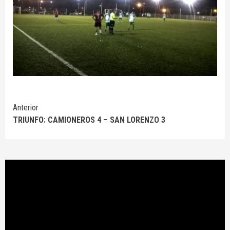
Seguir
Anterior
TRIUNFO: CAMIONEROS 4 – SAN LORENZO 3
leyendo
Reproductor
de
vídeo