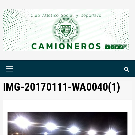
Saltar
al
contenido
Menú
principal
IMG-20170111-WA0040(1)