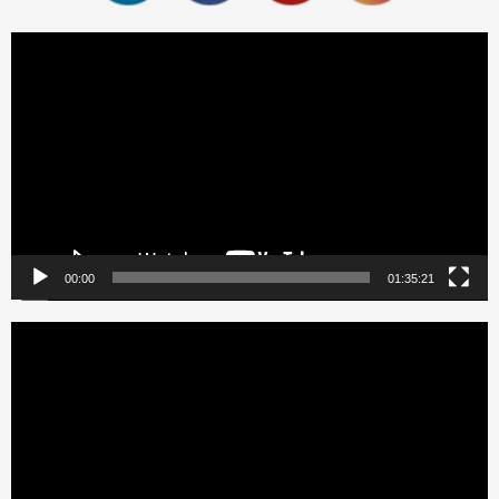
Reproductor
de
vídeo
00:00
01:35:21
Reproductor
de
vídeo