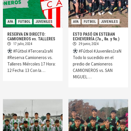
AFA
FUTBOL
JUVENILES
AFA
FUTBOL
JUVENILES
RESERVA EN DIRECTO:
ESTO PASÓ EN ESTEBAN
CAMIONEROS vs. TALLERES
ECHEVERRÍA (7a., 8a. y 9a.)
17 julio, 2024
29 junio, 2024
#Fútbol #Tercera1raN
#Fútbol #Juveniles1raN
#Reserva Camioneros vs.
Todo lo sucedido en el
Talleres Miércoles 17 Hora:
predio de Camioneros
12 Fecha: 13 Con la…
CAMIONEROS vs. SAN
MIGUEL…