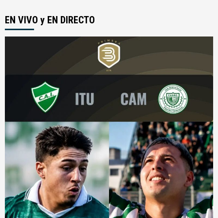
entradas
EN VIVO y EN DIRECTO