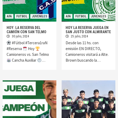
AFA
FUTBOL
JUVENILES
AFA
FUTBOL
JUVENILES
HOY: LA RESERVA DEL
HOY LA RESERVA JUEGA EN
CAMIÓN CON SAN TELMO
SAN JUSTO CON ALMIRANTE
30 julio, 2024
25 julio, 2024
#Fútbol #Tercera1raN
Desde las 11 hs. con
#Reserva
Hoy
emisión EN DIRECTO,
Camioneros vs. San Telmo
Camioneros visitará a Alte.
Cancha Auxiliar
…
Brown buscando la…