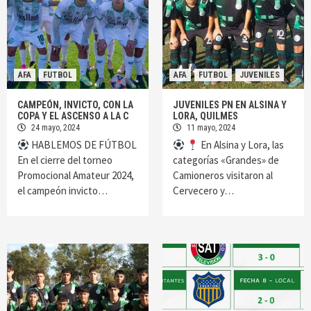
AFA
FUTBOL
AFA
FUTBOL
JUVENILES
CAMPEÓN, INVICTO, CON LA
JUVENILES PN EN ALSINA Y
COPA Y EL ASCENSO A LA C
LORA, QUILMES
24 mayo, 2024
11 mayo, 2024
HABLEMOS DE FÚTBOL
En Alsina y Lora, las
En el cierre del torneo
categorías «Grandes» de
Promocional Amateur 2024,
Camioneros visitaron al
el campeón invicto…
Cervecero y…