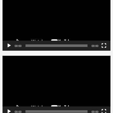
vídeo
00:00
00:00
Reproductor
de
vídeo
00:00
00:00