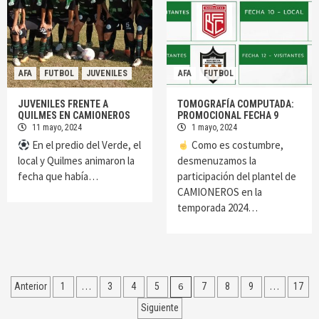
AFA
FUTBOL
JUVENILES
AFA
FUTBOL
JUVENILES FRENTE A
TOMOGRAFÍA COMPUTADA:
QUILMES EN CAMIONEROS
PROMOCIONAL FECHA 9
11 mayo, 2024
1 mayo, 2024
En el predio del Verde, el
Como es costumbre,
local y Quilmes animaron la
desmenuzamos la
fecha que había…
participación del plantel de
CAMIONEROS en la
temporada 2024…
Navegación
…
6
…
Anterior
1
3
4
5
7
8
9
17
de
Siguiente