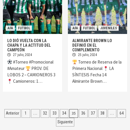
AFA
FUTBOL
AFA
FUTBOL
JUVENILES
LO DIÓ VUELTA CON LA
ALMIRANTE BROWN LO
CHAPA Y LA ACTITUD DEL
DEFINIÓ EN EL
CAMPEÓN
COMPLEMENTO
27 julio, 2024
25 julio, 2024
#Torneo #Promocional
Torneo de Reserva de la
#Amateur
PROV. DE
Primera Nacional
LA
LOBOS 2 – CAMIONEROS 3
SÍNTESIS Fecha 14
Camioneros: 1…
Almirante Brown…
Navegación
…
35
…
Anterior
1
32
33
34
36
37
38
64
de
Siguiente