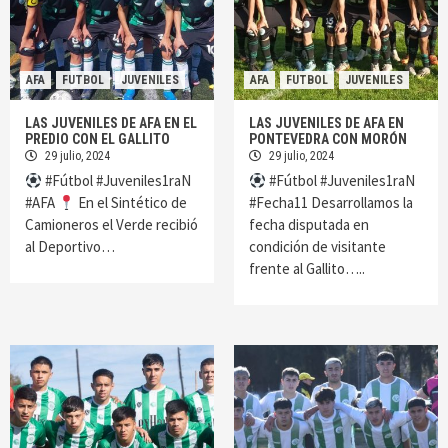
AFA
FUTBOL
JUVENILES
AFA
FUTBOL
JUVENILES
LAS JUVENILES DE AFA EN EL
LAS JUVENILES DE AFA EN
PREDIO CON EL GALLITO
PONTEVEDRA CON MORÓN
29 julio, 2024
29 julio, 2024
#Fútbol #Juveniles1raN
#Fútbol #Juveniles1raN
#AFA
En el Sintético de
#Fecha11 Desarrollamos la
Camioneros el Verde recibió
fecha disputada en
al Deportivo…
condición de visitante
frente al Gallito…..