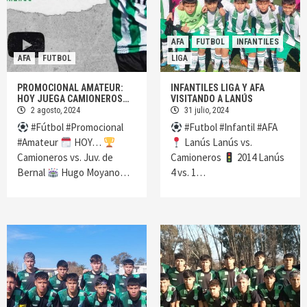
AFA
FUTBOL
INFANTILES
AFA
FUTBOL
LIGA
PROMOCIONAL AMATEUR:
INFANTILES LIGA Y AFA
HOY JUEGA CAMIONEROS…
VISITANDO A LANÚS
2 agosto, 2024
31 julio, 2024
#Fútbol #Promocional
#Futbol #Infantil #AFA
#Amateur
HOY…
Lanús Lanús vs.
Camioneros vs. Juv. de
Camioneros
2014 Lanús
Bernal
Hugo Moyano…
4 vs. 1…