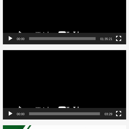
00:00
01:35:21
Reproductor
de
vídeo
00:00
03:29