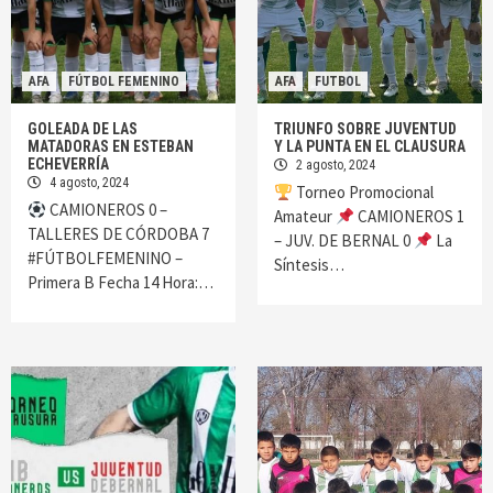
AFA
FÚTBOL FEMENINO
AFA
FUTBOL
GOLEADA DE LAS
TRIUNFO SOBRE JUVENTUD
MATADORAS EN ESTEBAN
Y LA PUNTA EN EL CLAUSURA
ECHEVERRÍA
2 agosto, 2024
4 agosto, 2024
Torneo Promocional
CAMIONEROS 0 –
Amateur
CAMIONEROS 1
TALLERES DE CÓRDOBA 7
– JUV. DE BERNAL 0
La
#FÚTBOLFEMENINO –
Síntesis…
Primera B Fecha 14 Hora:…