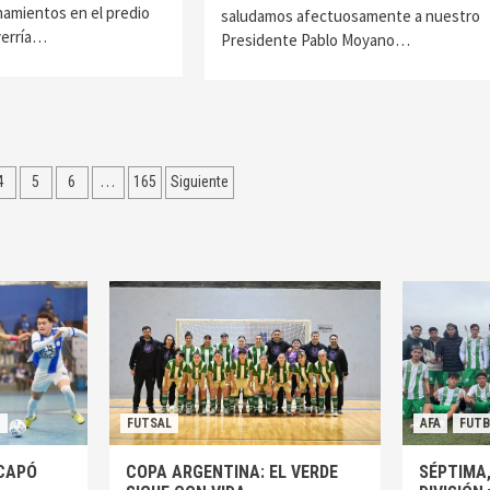
namientos en el predio
saludamos afectuosamente a nuestro
verría…
Presidente Pablo Moyano…
…
4
5
6
165
Siguiente
N
FUTSAL
AFA
FUT
SCAPÓ
COPA ARGENTINA: EL VERDE
SÉPTIMA