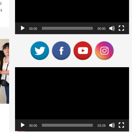
l
os
00:00
00:00
Reproductor
de
vídeo
00:00
03:29