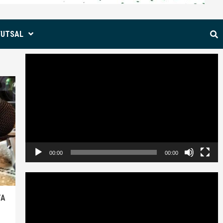
FUTSAL
Reproductor
de
vídeo
00:00
00:00
Reproductor
de
TA
vídeo