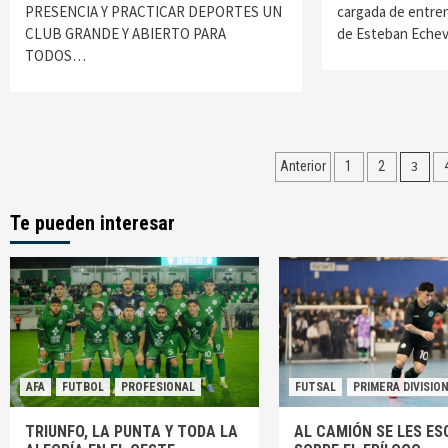
PRESENCIA Y PRACTICAR DEPORTES UN
cargada de entre
CLUB GRANDE Y ABIERTO PARA
de Esteban Eche
TODOS…
Navegación
3
Anterior
1
2
de
Te pueden interesar
entradas
AFA
FUTBOL
PROFESIONAL
FUTSAL
PRIMERA DIVISIO
TRIUNFO, LA PUNTA Y TODA LA
AL CAMIÓN SE LES E