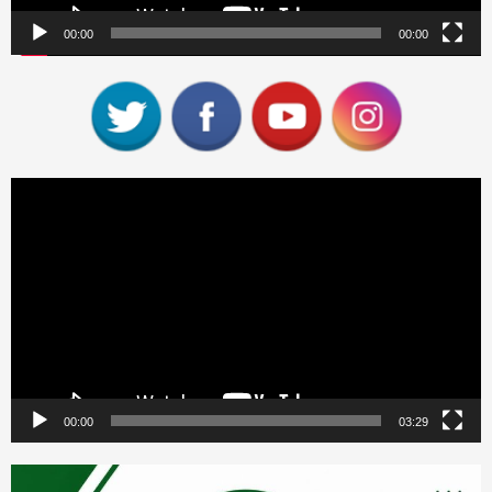
00:00
00:00
Reproductor
de
vídeo
00:00
03:29