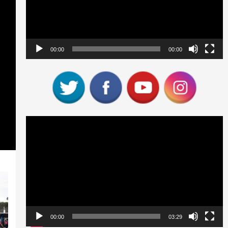
00:00
00:00
Reproductor
de
vídeo
00:00
03:29