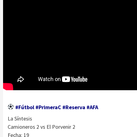
#Fútbol #PrimeraC #Reserva #AFA
La Síntesis
Camioneros 2 vs El Porvenir 2
Fecha: 19