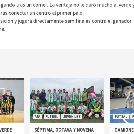
gundo tras un corner. La ventaja no le duró mucho al verde 
tras conectar un centro al primer palo.
sición y jugará directamente semifinales contra el ganador
na.
AFA
FUTBOL
JUVENILES
FUTSAL
VERDE
SÉPTIMA, OCTAVA Y NOVENA
CAMIONE