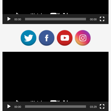
00:00
00:00
Reproductor
de
vídeo
00:00
03:29