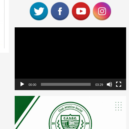
Reproductor
de
vídeo
00:00
03:29