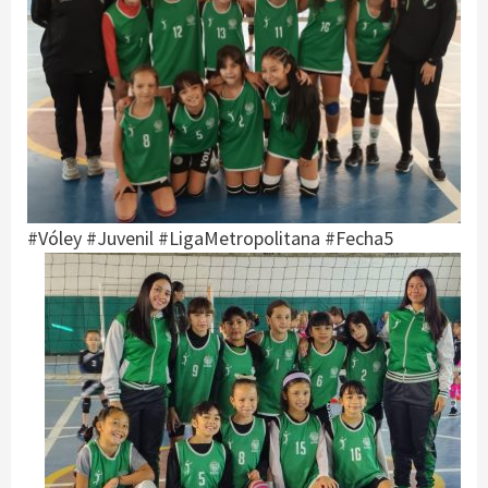
#Vóley #Juvenil #LigaMetropolitana #Fecha5