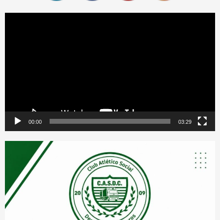
Reproductor
de
vídeo
00:00
03:29