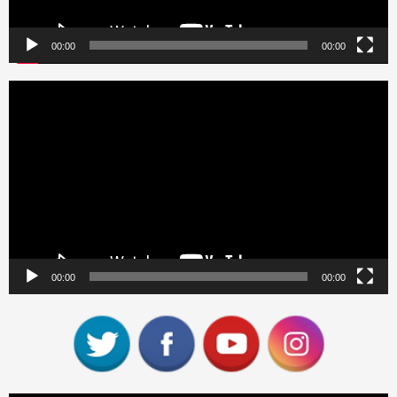
00:00
00:00
Reproductor
de
vídeo
00:00
00:00