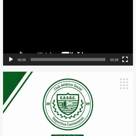
de
vídeo
00:00
03:29