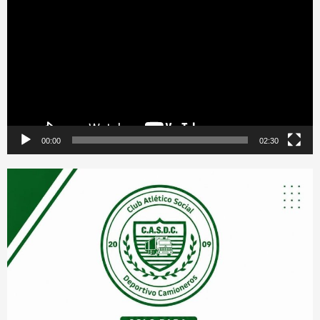
de
vídeo
00:00
02:30