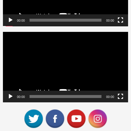
00:00
00:00
Reproductor
de
vídeo
00:00
00:00