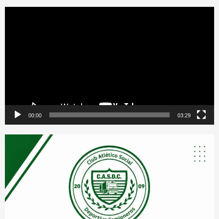
Reproductor
de
vídeo
00:00
03:29