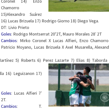
Coronel 14) Enzo
Chamorro
15)Alexandro Suárez
16) Lucas Brizuela 17) Rodrigo Giorno 18) Diego Vega.
DT: Livio Prieto
Goles
: Rodrigo Montserrat 20’2T, Mauro Morales 28′ 2T
Cambios
: Mirko Coronel X Lucas Alfieri, Enzo Chamorro
Patricio Moyano, Lucas Brizuela X Axel Musarella, Alexan
Martínez 5) Roberts 6) Perez Lazarte 7) Elias 8) Taborda 
illa 16) Leguizanon 17)
Goles
: Lucas Alfieri 7′
2T.
Cambios
: T.