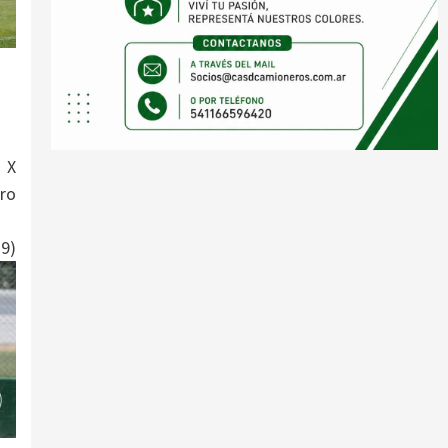
 X
dro
9)