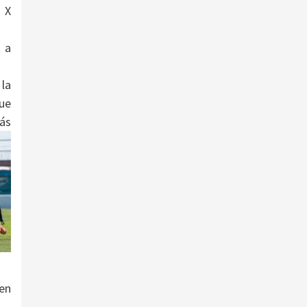
 X
l a
la
que
ás
 en
.