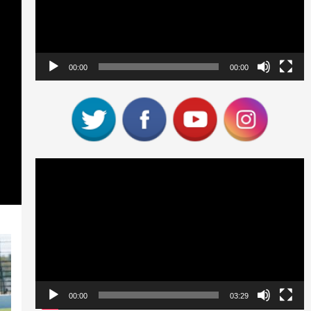
00:00
00:00
Reproductor
de
vídeo
00:00
03:29