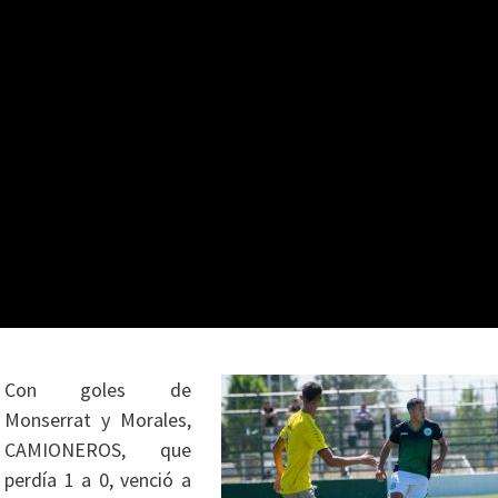
Con goles de
Monserrat y Morales,
CAMIONEROS, que
perdía 1 a 0, venció a