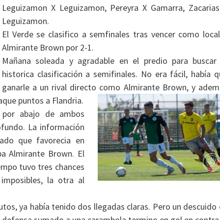
Leguizamon X Leguizamon, Pereyra X Gamarra, Zacarias
Leguizamon.
El Verde se clasifico a semfinales tras vencer como loca
Almirante Brown por 2-1.
Mañana soleada y agradable en el predio para buscar 
historica clasificación a semifinales. No era fácil, había 
ganarle a un rival directo como Almirante Brown, y adem
saque
puntos a Flandria.
o por abajo de ambos
ofundo. La información
tado que favorecia en
aba Almirante Brown. El
tiempo tuvo tres chances
imposibles, la otra al
utos, ya había tenido dos
llegadas claras. Pero un descuido
defensa sumado a una carambola termino en gol en contra