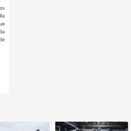
os
lla
ue
da
rde
a