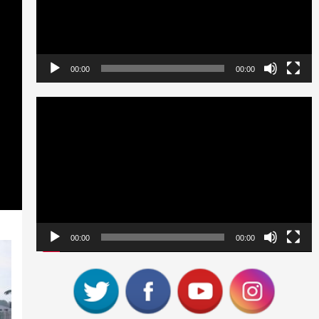
00:00
00:00
Reproductor
de
vídeo
00:00
00:00