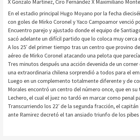
X Gonzalo Martínez, Ciro Fernández X Maximiliano Monte
En el estadio principal Hugo Moyano por la fecha diecis
con goles de Mirko Coronel y Yaco Campoamor venció por
Encuentro parejo y ajustado donde el equipo de Santiago
sacó adelante un difícil partido que lo coloca muy cerca 
A los 25′ del primer tiempo tras un centro que provino de
aéreo de Mirko Coronel atacando una pelota que parecía mu
Tres minutos después una acción devenida de un corner 
una extraordinaria chilena sorprendió a todos para el em
Luego en un complemento totalmente diferente y de con
Morales encontró un centro del número once, que en su t
Lechero, el cual el juez no tardó en marcar como penal p
Transcurriendo los 22′ de la segunda fracción, el capit
ante Ramirez decretó el tan ansiado triunfo de los pibes