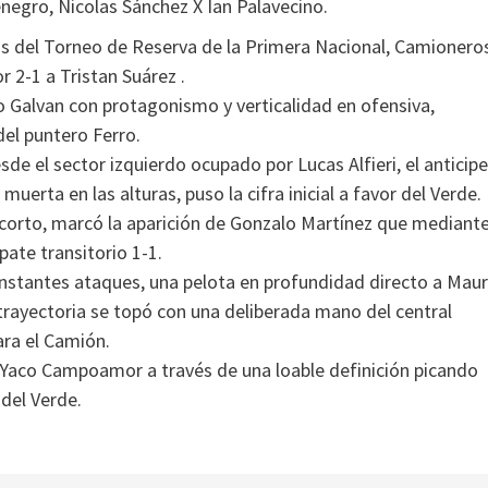
negro, Nicolas Sánchez X Ian Palavecino.
éis del Torneo de Reserva de la Primera Nacional, Camionero
 2-1 a Tristan Suárez .
 Galvan con protagonismo y verticalidad en ofensiva,
del puntero Ferro.
sde el sector izquierdo ocupado por Lucas Alfieri, el anticipe
erta en las alturas, puso la cifra inicial a favor del Verde.
corto, marcó la aparición de Gonzalo Martínez que mediant
pate transitorio 1-1.
stantes ataques, una pelota en profundidad directo a Mau
rayectoria se topó con una deliberada mano del central
ara el Camión.
án Yaco Campoamor a través de una loable definición picando
 del Verde.