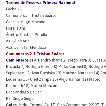
Torneo de Reserva Primera Nacional
Fecha 16
Camioneros – Tristan Suárez
Cancha: Hugo Moyano
Hora: 10 hs
Árbitro: Cristian Petulla
As1: Alan Aria
As2: Jennifer Mendoza
Camioneros 2-1 Tristan Suárez
Camioneros
:1) Alejandro Ibarra 2) Diego Jara 3) Lucas 
Brizuela 7) Rodrigo Giorno 8) Mirko Coronel 9) Rodrigo
Suplentes: 12) Ivan Bresisky 13) Maximo Marzetti 14) Ab
Ledesma 15) Uriel Zampa 16) Alejo Ramari 17) Mateo
Raimondi 18) Mateo Monzon.
DT: Santiago Galvan
PF: Diego Singer
Goles
: Mirko Coronel 24′ 1T, Yaco Campoamor 22′ 2T (P)