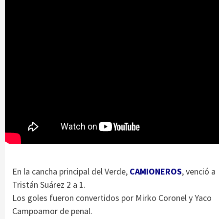
En la cancha principal del Verde,
CAMIONEROS
, venció a
Tristán Suárez 2 a 1.
Los goles fueron convertidos por Mirko Coronel y Yaco
Campoamor de penal.