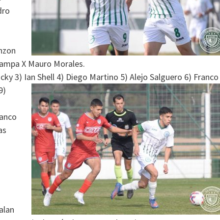
dro
nzon
 Zampa X Mauro Morales.
ky 3) Ian Shell 4) Diego Martino 5) Alejo Salguero 6) Franco
9)
ranco
as
balan