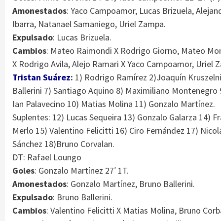
Amonestados
: Yaco Campoamor, Lucas Brizuela, Alejan
Ibarra, Natanael Samaniego, Uriel Zampa.
Expulsado
: Lucas Brizuela.
Cambios
: Mateo Raimondi X Rodrigo Giorno, Mateo Mo
X Rodrigo Avila, Alejo Ramari X Yaco Campoamor, Uriel
Tristan Suárez
:
1) Rodrigo Ramírez 2)Joaquín Kruszelnic
Ballerini 7) Santiago Aquino 8) Maximiliano Montenegro 
Ian Palavecino 10) Matias Molina 11) Gonzalo Martínez.
Suplentes: 12) Lucas Sequeira 13) Gonzalo Galarza 14) F
Merlo 15) Valentino Felicitti 16) Ciro Fernández 17) Nicol
Sánchez 18)Bruno Corvalan.
DT: Rafael Loungo
Goles
: Gonzalo Martínez 27′ 1T.
Amonestados
: Gonzalo Martínez, Bruno Ballerini.
Expulsado
: Bruno Ballerini.
Cambios
: Valentino Felicitti X Matias Molina, Bruno Cor