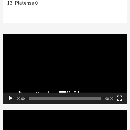
13. Platense 0
Reproductor
de
vídeo
00:00
00:00
Reproductor
de
vídeo