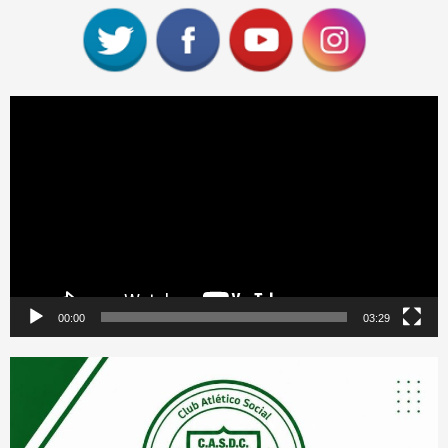
Reproductor
de
vídeo
00:00
03:29