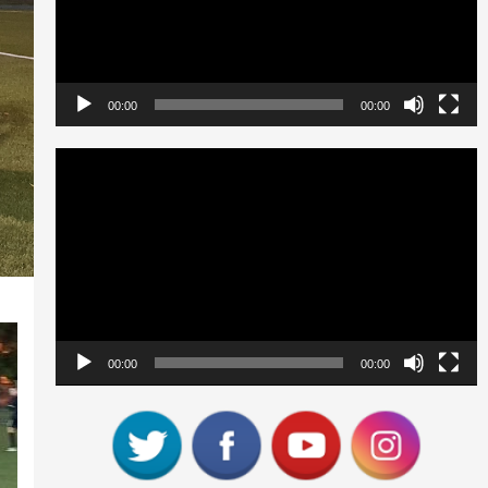
00:00
00:00
Reproductor
de
vídeo
00:00
00:00