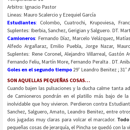
Arbitro: Ignacio Pastor
Lineas: Mauro Scalercio y Ezequiel García
Estudiantes
:
Colombo, Cuatrochi, Krupoviesa, Franch
Suplentes: Iberbia, Sanchez, Gerigian y Salguero. DT. Ma
Camioneros
: Fernando Díaz, Marcelo Velázquez, Matí
Alfedo Argañaraz, Emilio Puebla, Jorge Nazar, Mauro
Suplentes: Rene Coronel, Alejandro Villarreal, Gastón 
Fernando Feliu, Martín More, Fernando Peralta . DT. Aniba
Goles en el segundo tiempo
29’ Leandro Benitez ; 31’
SON AQUELLAS PEQUEÑAS COSAS…
Cuando bajen las pulsaciones y la ducha calme tanta ad
de Camioneros pondrán en el platillo más bajo de la 
inolvidable que hoy vivieron. Perdieron contra Estudian
Sanchez, Salguero, Amato, Leandro Benitez, entre otros
dos jugadas muy claras para volcar el marcador.
Todo
pequeñas cosas de jerarquía, el Pincha se quedó con la vi