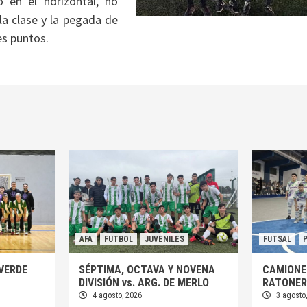
o en el horizontal, no
 la clase y la pegada de
es puntos.
AFA
FUTBOL
JUVENILES
FUTSAL
VERDE
SÉPTIMA, OCTAVA Y NOVENA
CAMIONE
DIVISIÓN vs. ARG. DE MERLO
RATONE
4 agosto, 2026
3 agosto