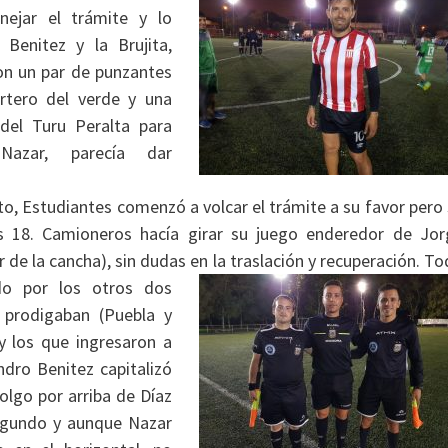
ejar el trámite y lo
Benitez y la Brujita,
on un par de punzantes
rtero del verde y una
o del Turu Peralta
para
Nazar, parecía dar
o, Estudiantes comenzó a volcar el trámite a su favor pero
las 18. Camioneros hacía girar su juego enderedor de Jor
r de la cancha), sin dudas en la traslación y
recuperación. To
o por los otros dos
 prodigaban (Puebla y
 los que ingresaron a
ndro Benitez capitalizó
olgo por arriba de Díaz
egundo y aunque Nazar