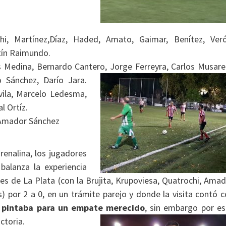
i, Martínez,Díaz, Haded, Amato, Gaimar, Benítez, Veró
rtín Raimundo.
as Medina, Bernardo Cantero
, Jorge Ferreyra, Carlos Musare
 Sánchez, Darío Jara.
Avila, Marcelo Ledesma,
l Ortíz.
 Amador Sánchez
renalina, los jugadores
balanza la experiencia
tes de La Plata (con la Brujita, Krupoviesa, Quatrochi, Ama
) por 2 a 0, en un trámite parejo y donde la visita contó 
 pintaba para un empate
merecido
, sin embargo por es
ctoria.