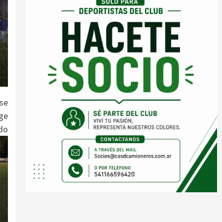
 se
ge
do