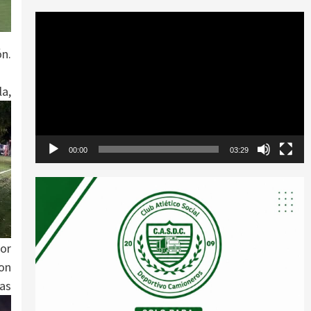
Reproductor
de
n.
vídeo
la,
00:00
03:29
dor
con
as