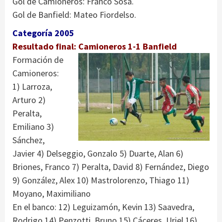
Gol de Camioneros: Franco Sosa.
Gol de Banfield: Mateo Fiordelso.
Categoría 2005
Resultado final: Camioneros 1-1 Banfield
Formación de
Camioneros:
1) Larroza,
Arturo 2)
Peralta,
Emiliano 3)
Sánchez,
Javier 4) Delseggio, Gonzalo 5) Duarte, Alan 6)
Briones, Franco 7) Peralta, David 8) Fernández, Diego
9) González, Alex 10) Mastrolorenzo, Thiago 11)
Moyano, Maximiliano
En el banco: 12) Leguizamón, Kevin 13) Saavedra,
Rodrigo 14) Penzotti, Bruno 15) Cáceres, Uriel 16)