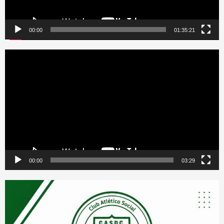
00:00
01:35:21
Reproductor
de
vídeo
00:00
03:29