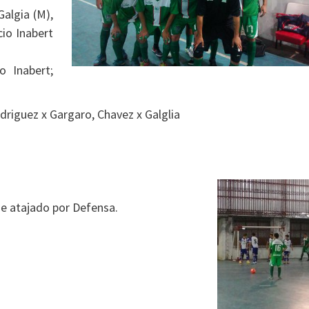
Galgia (M),
cio Inabert
o Inabert;
riguez x Gargaro, Chavez x Galglia
ue atajado por Defensa.