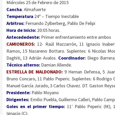
Miércoles 25 de Febrero de 2015
Cancha
: Almafuerte
Temperatura
24º – Tiempo Inestable
Arbitros:
Fernando Zylberberg, Pablo De Felipi
Hora de inicio:
20:05 horas.
Antecededente:
Primer enfrentamiento entre ambos
CAMIONEROS:
12- Raúl Mazzarrón, 11 Ignacio Inaber
Ramos, 15 Nazareno Bottaro. Suplentes: 6 Nicolas Mod
Daghiti, 13 Adrián Avalos.
Coordinador:
Diego Barrera
Técnico alterno:
Damian Allende.
ESTRELLA DE
MALDONADO:
9 Hernan Defensa, 5 Juan 
Bruno Concaro, 11 Pablo Peperic. Suplentes: 6 Rodrigo 
Manuel García Jurado, 3 Carlos Chavez. DT. Gaston Reys
Presidente:
Pablo Moyano
Dirigentes:
Emilio Puebla, Guillermo Calleri, Pablo Cam
Goles en el primer tiempo:
11′ Pablo Peperic (M); 1
Ignacio (C);