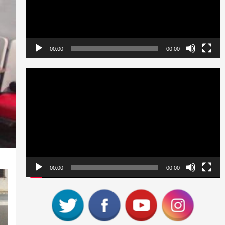
00:00
00:00
Reproductor
de
vídeo
00:00
00:00