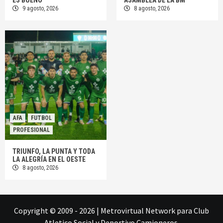
ES BUENO
ASAMBLEA DE LA BM
9 agosto, 2026
8 agosto, 2026
AFA
FUTBOL
PROFESIONAL
TRIUNFO, LA PUNTA Y TODA
LA ALEGRÍA EN EL OESTE
8 agosto, 2026
Copyright © 2009 - 2026
|
Metrovirtual Network
para Club
Atletico Social y Deportivo Camioneros.