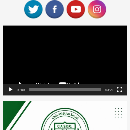
Reproductor
de
vídeo
00:00
03:29