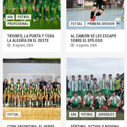
AFA
FUTBOL
PROFESIONAL
FUTSAL
PRIMERA DIVISION
TRIUNFO, LA PUNTA Y TODA
AL CAMIÓN SE LES ESCAPÓ
LA ALEGRÍA EN EL OESTE
SOBRE EL EPÍLOGO
8 agosto, 2026
6 agosto, 2026
FUTSAL
AFA
FUTBOL
JUVENILES
COPA ARGENTINA: EL VERDE
SÉPTIMA, OCTAVA Y NOVENA