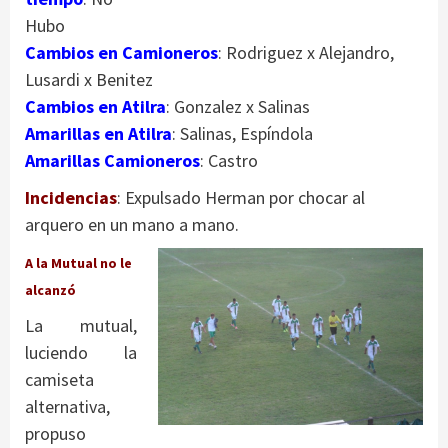
Hubo
Cambios en Camioneros
: Rodriguez x Alejandro,
Lusardi x Benitez
Cambios en Atilra
: Gonzalez x Salinas
Amarillas en Atilra
: Salinas, Espíndola
Amarillas Camioneros
: Castro
Incidencias
: Expulsado Herman por chocar al
arquero en un mano a mano.
A la Mutual no le
alcanzó
La mutual,
luciendo la
camiseta
alternativa,
propuso