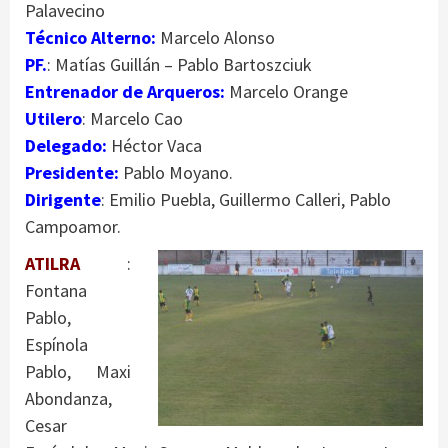
Palavecino
Técnico Alterno:
Marcelo Alonso
PF.
: Matías Guillán – Pablo Bartoszciuk
Entrenador de Arqueros:
Marcelo Orange
Utilero
: Marcelo Cao
Delegado:
Héctor Vaca
Presidente:
Pablo Moyano.
Dirigente
: Emilio Puebla, Guillermo Calleri, Pablo
Campoamor.
ATILRA
:
Fontana
Pablo,
Espínola
Pablo, Maxi
Abondanza,
Cesar