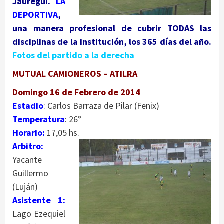
Jáuregui.
LA
DEPORTIVA
,
una manera profesional de cubrir TODAS las
disciplinas de la institución, los 365 días del año.
Fotos del partido a la derecha
MUTUAL CAMIONEROS – ATILRA
Domingo 16 de Febrero de 2014
Estadio
: Carlos Barraza de Pilar (Fenix)
Temperatura
: 26°
Horario:
17,05 hs.
Arbitro:
Yacante
Guillermo
(Luján)
Asistente 1:
Lago Ezequiel