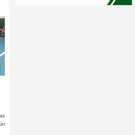
las
gún