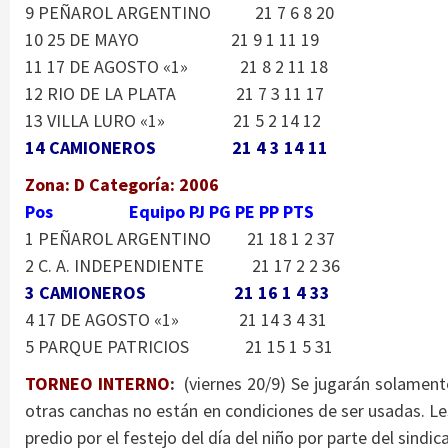
9 PEÑAROL ARGENTINO 21 7 6 8 20
10 25 DE MAYO 21 9 1 11 19
11 17 DE AGOSTO «1» 21 8 2 11 18
12 RIO DE LA PLATA 21 7 3 11 17
13 VILLA LURO «1» 21 5 2 14 12
14 CAMIONEROS 21 4 3 14 11
Zona: D Categoría: 2006
Pos Equipo PJ PG PE PP PTS
1 PEÑAROL ARGENTINO 21 18 1 2 37
2 C. A. INDEPENDIENTE 21 17 2 2 36
3 CAMIONEROS 21 16 1 4 33
4 17 DE AGOSTO «1» 21 14 3 4 31
5 PARQUE PATRICIOS 21 15 1 5 31
TORNEO INTERNO
:
(viernes 20/9) Se jugarán solament
otras canchas no están en condiciones de ser usadas. L
predio por el festejo del día del niño por parte del sindic