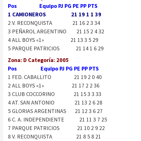
Pos Equipo PJ PG PE PP PTS
1 CAMIONEROS 21 19 1 1 39
2 V. RECONQUISTA 21 16 2 3 34
3 PEÑAROL ARGENTINO 21 15 2 4 32
4 ALL BOYS «1» 21 13 3 5 29
5 PARQUE PATRICIOS 21 14 1 6 29
Zona: D Categoría: 2005
Pos Equipo PJ PG PE PP PTS
1 FED. CABALLITO 21 19 2 0 40
2 ALL BOYS «1» 21 17 2 2 36
3 CLUB COCCORINO 21 15 3 3 33
4 AT. SAN ANTONIO 21 13 2 6 28
5 GLORIAS ARGENTINAS 21 12 3 6 27
6 C. A. INDEPENDIENTE 21 11 3 7 25
7 PARQUE PATRICIOS 21 10 2 9 22
8 V. RECONQUISTA 21 8 5 8 21