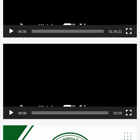
00:00
01:35:21
Reproductor
de
vídeo
00:00
03:29