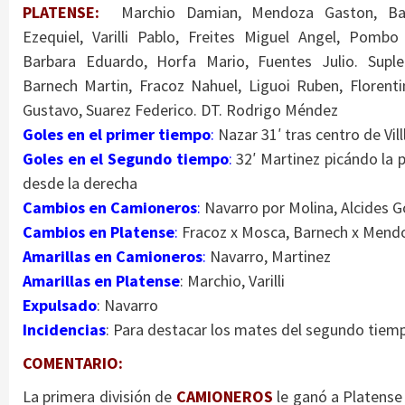
PLATENSE:
Marchio Damian, Mendoza Gaston, Bar
Ezequiel, Varilli Pablo, Freites Miguel Angel, Pombo
Barbara Eduardo, Horfa Mario, Fuentes Julio. Suplen
Barnech Martin, Fracoz Nahuel, Liguoi Ruben, Florenti
Gustavo, Suarez Federico
. DT. Rodrigo
Méndez
Goles en el primer tiempo
:
Nazar 31′ tras centro de Vill
Goles en el Segundo tiempo
:
32′ Martinez picándo la p
desde la derecha
Cambios en Camioneros
:
Navarro por Molina, Alcides 
Cambios en Platense
:
Fracoz x Mosca, Barnech x Mendoza
Amarillas en Camioneros
:
Navarro, Martinez
Amarillas en Platense
: Marchio, Varilli
Expulsado
: Navarro
Incidencias
: Para destacar los mates del segundo tiem
COMENTARIO:
La primera división de
CAMIONEROS
le ganó a Platense 