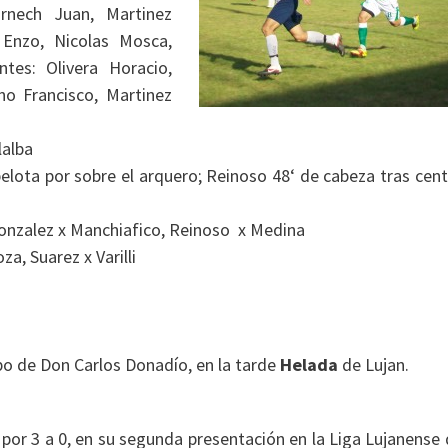
nech Juan, Martinez
 Enzo, Nic
olas
Mosca,
tes: Olivera Horacio,
no Francisco, Martinez
lalba
elota por sobre el arquero; Reinoso 48
‘ de cabeza tras cen
Gonzalez x Manchiafico, Reinoso x Medina
, Suarez x Varilli
po de Don Carlos Donadío, en la tarde
Helada
de Lujan.
por 3 a 0, en su segunda presentación en la Liga Lujanense