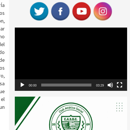
rÍa
os
ón,
zar
Reproductor
no
de
el
vídeo
do
sde
dos
ro,
sa
00:00
03:29
que
 el
 un