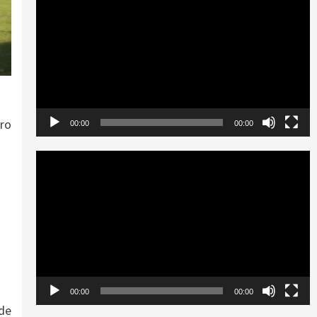
de
vídeo
tro
00:00
00:00
Reproductor
de
vídeo
00:00
00:00
 de