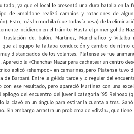
ltado, ya que el local le presentó una dura batalla en la f
ipo de Smaldone realizó cambios y rotaciones de algun
n). Esto, más la mochila (que todavía pesa) de la eliminaci
blemente incidieron en el trámite. Hasta el primer gol de Na
traslación del balón. Martinez, Manchiafico y Villalba 
 que al equipo le faltaba conducción y cambio de ritmo d
 muy distanciados de los volantes. Platense se fue animan
a. Aparecio la «Chancha» Nazar para cachetear un centro de
técnico aplicó «shampoo» en camarines, pero Platense tuvo 
 de Barbará. Entre la gélida tarde y lo regular del encuent
o con ese resultado, pero apareció Martínez con una excel
l epílogo del encuentro del juvenil categoría ’95 Reinoso (
do la clavó en un ángulo para estirar la cuenta a tres. Ganó
uno. Sin embargo arrastra un problema de «diván», que tiene