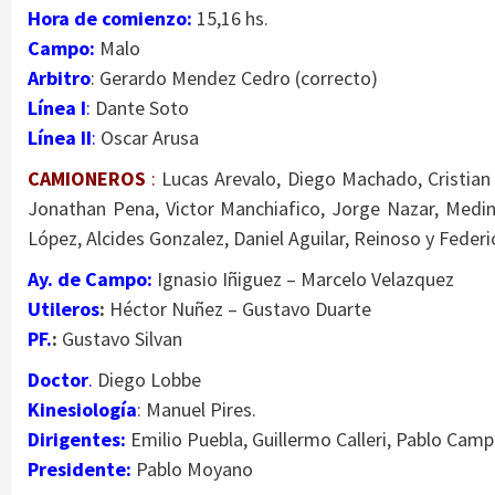
Hora de comienzo:
15,16 hs.
Campo:
Malo
Arbitro
: Gerardo Mendez Cedro (correcto)
Línea I
:
Dante Soto
Línea II
:
Oscar Arusa
CAMIONEROS
:
Lucas Arevalo, Diego Machado, Cristian 
Jonathan Pena, Victor Manchiafico, Jorge Nazar, Medina
López, Alcides Gonzalez, Daniel Aguilar, Reinoso y Feder
Ay. de Campo:
Ignasio Iñiguez – Marcelo Velazquez
Utileros
:
Héctor Nuñez – Gustavo Duarte
PF.
:
Gustavo Silvan
Doctor
.
Diego Lobbe
Kinesiología
: Manuel Pires.
Dirigentes:
Emilio Puebla, Guillermo Calleri, Pablo Ca
Presidente:
Pablo Moyano