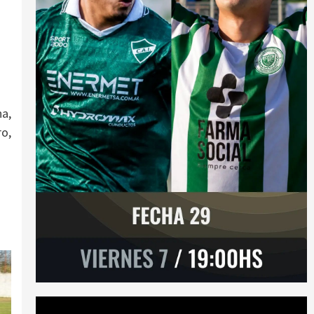
na,
ro,
Reproductor