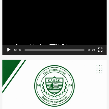
de
vídeo
00:00
03:29