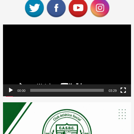
Reproductor
de
vídeo
00:00
03:29