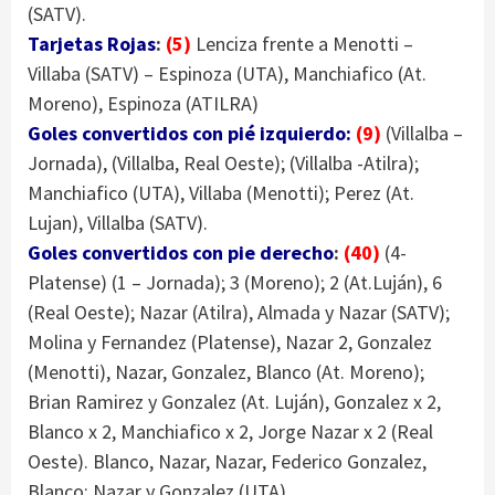
(SATV).
Tarjetas Rojas
:
(5)
Lenciza frente a Menotti –
Villaba (SATV) – Espinoza (UTA), Manchiafico (At.
Moreno), Espinoza (ATILRA)
Goles convertidos con pié izquierdo:
(9)
(Villalba –
Jornada), (Villalba, Real Oeste); (Villalba -Atilra);
Manchiafico (UTA), Villaba (Menotti); Perez (At.
Lujan), Villalba (SATV).
Goles convertidos con pie derecho
:
(40)
(4-
Platense) (1 – Jornada); 3 (Moreno); 2 (At.Luján), 6
(Real Oeste); Nazar (Atilra), Almada y Nazar (SATV);
Molina y Fernandez (Platense), Nazar 2, Gonzalez
(Menotti), Nazar, Gonzalez, Blanco (At. Moreno);
Brian Ramirez y Gonzalez (At. Luján), Gonzalez x 2,
Blanco x 2, Manchiafico x 2, Jorge Nazar x 2 (Real
Oeste). Blanco, Nazar, Nazar, Federico Gonzalez,
Blanco; Nazar y Gonzalez (UTA).