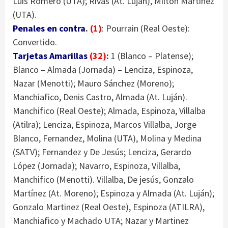
Luis Romero (UTA); Rivas (At. Luján), Milton Martinez
(UTA).
Penales en contra
.
(1)
: Pourrain (Real Oeste):
Convertido.
Tarjetas Amarillas
(32)
:
1 (Blanco – Platense);
Blanco – Almada (Jornada) – Lenciza, Espinoza,
Nazar (Menotti); Mauro Sánchez (Moreno);
Manchiafico, Denis Castro, Almada (At. Luján).
Manchifico (Real Oeste); Almada, Espinoza, Villalba
(Atilra); Lenciza, Espinoza, Marcos Villalba, Jorge
Blanco, Fernandez, Molina (UTA), Molina y Medina
(SATV); Fernandez y De Jesús; Lenciza, Gerardo
López (Jornada); Navarro, Espinoza, Villalba,
Manchifico (Menotti). Villalba, De jesús, Gonzalo
Martínez (At. Moreno); Espinoza y Almada (At. Luján);
Gonzalo Martinez (Real Oeste), Espinoza (ATILRA),
Manchiafico y Machado UTA; Nazar y Martinez