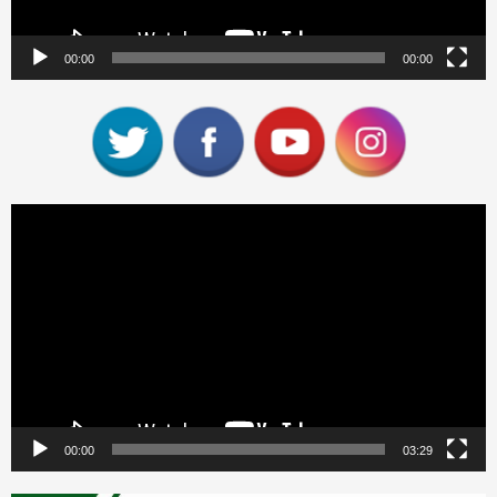
00:00
00:00
Reproductor
de
vídeo
00:00
03:29