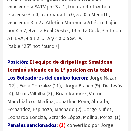
venciendo a SATV por 3 a 1, triunfando frente a
Platense 3 a 0, a Jornada 1 a 0, 5 a 0 a Menotti,
venciendo 3 a 2 a Atletico Moreno, a Atlético Luján
por 4 a 2, 9 a 1 a Real Oeste , 13 a 0 a Cuck, 3 a 1 con
ATILRA, 4 a 1 a UTA y 4 a 0 a SATV.
[table “25” not found /]
Posición:
El equipo de dirige Hugo Smaldone
terminó ubicado en la 1ª posición en la tabla.
Los Goleadores del equipo fueron
:
Jorge Nazar
(22) , Fede Gonzalez (11), Jorge Blanco (9), De Jesús
(4), Mrcos Villalba (3), Brian Ramirez, Victor
Manchiafico. Medina, Jonathan Pena, Almada,
Fernandez, Espinoza, Machado (2), Jorge Nuñez,
Leonardo Lenciza, Gerardo López, Molina, Perez (1).
Penales sancionados
:
(1)
convertido por Jorge