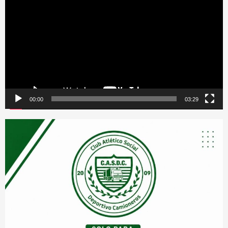
de
vídeo
00:00
03:29