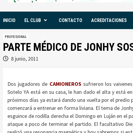
INICIO
EL CLUB
CONTACTO
ACREDITACIONES
PROFESIONAL
PARTE MÉDICO DE JONHY SO
8 junio, 2011
Dos jugadores de
CAMIONEROS
sufrieron los vaivenes
Sotelo YA está en su casa, le han dado el alta y está e
próximos días ya estará dando una vuelta por el predio
comenzará a entrenar en forma liviana. El tema de Jonh
esguince de rodilla derecha el Domingo en Luján en el pa
ataque a poco de terminar el partido. El facultativo D
realizó una resonancia magnética y hoy sabremos si est