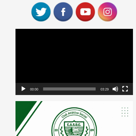
Reproductor
de
vídeo
00:00
03:29