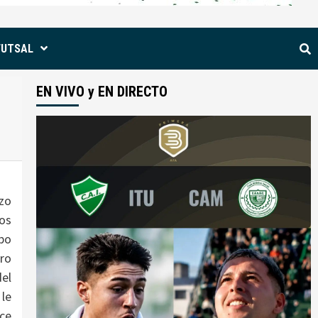
FUTSAL
EN VIVO y EN DIRECTO
nzo
los
mpo
ero
del
 le
nce