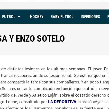
FUTBOL
HOCKEY
BABY FUTBOL
INFERIORES
SA Y ENZO SOTELO
 de distintas lesiones en las últimas semanas. El joven E
n franca recuperación de su lesión renal. Se estima que en 
 para compartir la tarde con sus compañeros. Y en poco tie
y Sosa es un tanto complicado en función que sufrió un sev
rtido del Verde y Atlético Luján, sobre el costado derecho 
iego Lobbe, consultado por
LA DEPORTIVA
expresó «Ayer se
án afectados los ligamentos, por ahora es un fuerte esgui