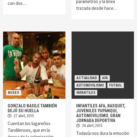
parámetros y la línea
con dos…
trazada desde hace…
ACTUALIDAD
AFA
AUTOMOVILISMO
FUTBOL
BOXEO
INFANTILES
GONZALO BASILE TAMBIÉN
INFANTILES AFA, BASQUET,
DEJÓ SU HUELLA
JUVENILES YUPANQUI,
AUTOMOVILISMO. GRAN
27 abril, 2015
JORNADA DEPORTIVA
Cuentan los lugareños
26 abril, 2015
Tandilenses, que en la
Todavía nos dura la emoción
época de la colonización,