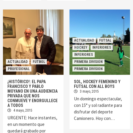
ACTUALIDAD
FUTSAL
HOCKEY
INFERIORES
INFERIORES
ACTUALIDAD
FUTBOL
PRIMERA DIVISION
PROFESIONAL
PRIMERA DIVISION
¡HISTÓRICO!: EL PAPA
SOL, HOCKEY FEMENINO Y
FRANCISCO Y PABLO
FUTSAL CON ALL BOYS
MOYANO EN UNA AUDIENCIA
3 mayo, 2015
PRIVADA QUE NOS
Un domingo espectacular,
CONMUEVE Y ENORGULLECE
con 15° y sol radiante para
A TODOS
4 mayo, 2015
disfrutar del deporte
URGENTE: Hace instantes,
Camionero. Hoy con…
en un momento que
quedará grabado por