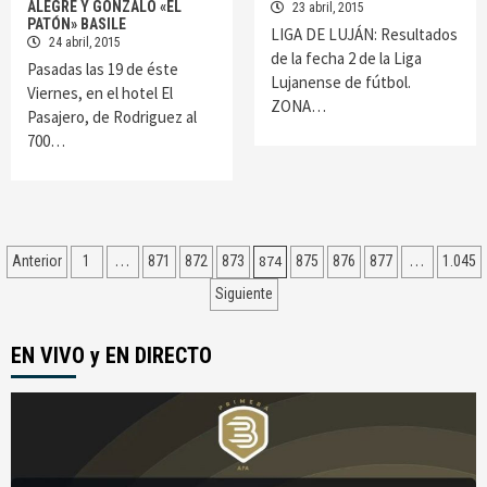
ALEGRE Y GONZALO «EL
23 abril, 2015
PATÓN» BASILE
LIGA DE LUJÁN: Resultados
24 abril, 2015
de la fecha 2 de la Liga
Pasadas las 19 de éste
Lujanense de fútbol.
Viernes, en el hotel El
ZONA…
Pasajero, de Rodriguez al
700…
Navegación
…
874
…
Anterior
1
871
872
873
875
876
877
1.045
de
Siguiente
entradas
EN VIVO y EN DIRECTO