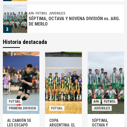
AFA
FUTBOL
JUVENILES
SÉPTIMA, OCTAVA Y NOVENA DIVISIÓN vs. ARG.
DE MERLO
3
Historia destacada
FUTSAL
PRIMERA DIVISION
CAMIONEROS TOMÓ AIRE EN LA RATONERA
4
AFA
FUTBOL
PROFESIONAL
¡EXPLOTÓ MOYANO!: «QUE ESTA BASURA NO
NOS DIRIJA NUNCA MÁS»
5
FUTSAL
AFA
FUTBOL
PRIMERA DIVISION
FUTSAL
JUVENILES
FUTSAL
PRIMERA DIVISION
AL CAMIÓN SE LES ESCAPÓ SOBRE EL EPÍLOGO
AL CAMIÓN SE
COPA
SÉPTIMA,
1
LES ESCAPÓ
ARGENTINA: EL
OCTAVA Y