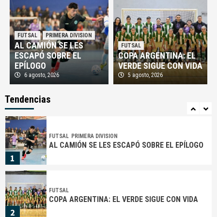
FUTSAL
PRIMERA DIVISION
CAMIONEROS TOMÓ AIRE EN LA RATONERA
FUTSAL
PRIMERA DIVISION
AL CAMIÓN SE LES
FUTSAL
4
ESCAPÓ SOBRE EL
COPA ARGENTINA: EL
EPÍLOGO
VERDE SIGUE CON VIDA
6 agosto, 2026
5 agosto, 2026
AFA
FUTBOL
PROFESIONAL
¡EXPLOTÓ MOYANO!: «QUE ESTA BASURA NO
NOS DIRIJA NUNCA MÁS»
Tendencias
5
FUTSAL
PRIMERA DIVISION
AL CAMIÓN SE LES ESCAPÓ SOBRE EL EPÍLOGO
1
FUTSAL
COPA ARGENTINA: EL VERDE SIGUE CON VIDA
2