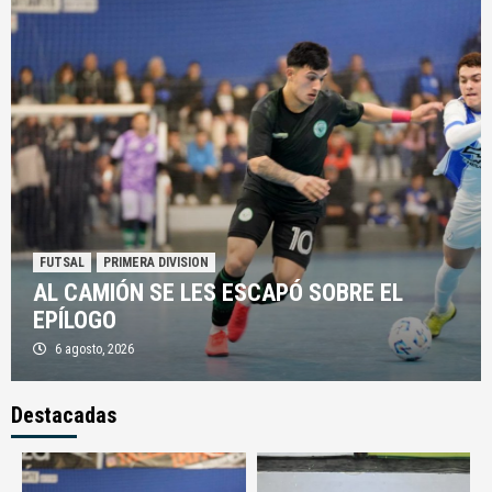
FUTSAL
PRIMERA DIVISION
AL CAMIÓN SE LES ESCAPÓ SOBRE EL
EPÍLOGO
6 agosto, 2026
Destacadas
AFA
FUTBOL
JUVENILES
SÉPTIMA, OCTAVA Y NOVENA DIVISIÓN vs. ARG.
DE MERLO
3