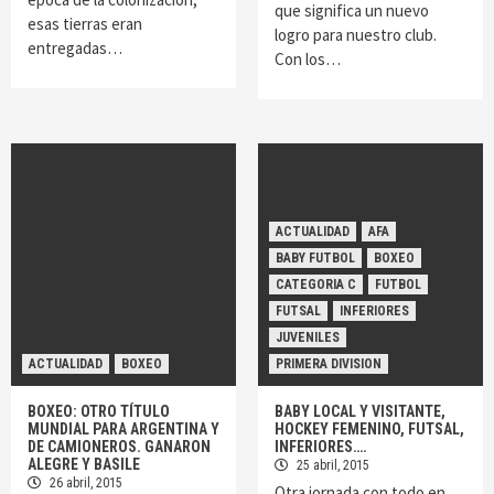
que significa un nuevo
esas tierras eran
logro para nuestro club.
entregadas…
Con los…
ACTUALIDAD
AFA
BABY FUTBOL
BOXEO
CATEGORIA C
FUTBOL
FUTSAL
INFERIORES
JUVENILES
ACTUALIDAD
BOXEO
PRIMERA DIVISION
BOXEO: OTRO TÍTULO
BABY LOCAL Y VISITANTE,
MUNDIAL PARA ARGENTINA Y
HOCKEY FEMENINO, FUTSAL,
DE CAMIONEROS. GANARON
INFERIORES….
ALEGRE Y BASILE
25 abril, 2015
26 abril, 2015
Otra jornada con todo en