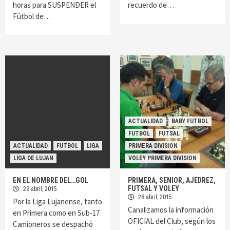
horas para SUSPENDER el
recuerdo de…
Fútbol de…
ACTUALIDAD
BABY FUTBOL
FUTBOL
FUTSAL
ACTUALIDAD
FUTBOL
LIGA
PRIMERA DIVISION
LIGA DE LUJAN
VOLEY PRIMERA DIVISION
EN EL NOMBRE DEL…GOL
PRIMERA, SENIOR, AJEDREZ,
FUTSAL Y VOLEY
29 abril, 2015
28 abril, 2015
Por la Liga Lujanense, tanto
Canalizamos la información
en Primera como en Sub-17
OFICIAL del Club, según los
Camioneros se despachó