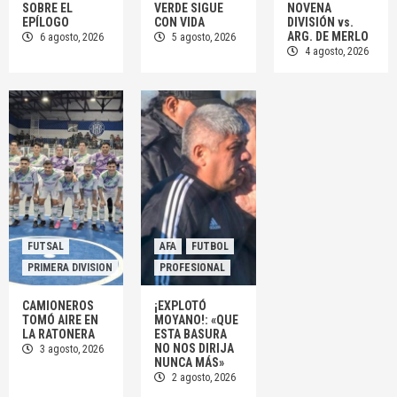
SOBRE EL
VERDE SIGUE
NOVENA
EPÍLOGO
CON VIDA
DIVISIÓN vs.
ARG. DE MERLO
6 agosto, 2026
5 agosto, 2026
FUTSAL
4 agosto, 2026
COPA ARGENTINA: EL VERDE SIGUE CON VIDA
2
AFA
FUTBOL
JUVENILES
SÉPTIMA, OCTAVA Y NOVENA DIVISIÓN vs. ARG.
DE MERLO
3
FUTSAL
AFA
FUTBOL
PRIMERA DIVISION
PROFESIONAL
CAMIONEROS
¡EXPLOTÓ
TOMÓ AIRE EN
MOYANO!: «QUE
LA RATONERA
ESTA BASURA
NO NOS DIRIJA
3 agosto, 2026
NUNCA MÁS»
2 agosto, 2026