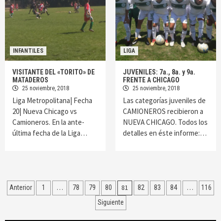
INFANTILES
LIGA
VISITANTE DEL «TORITO» DE
JUVENILES: 7a., 8a. y 9a.
MATADEROS
FRENTE A CHICAGO
25 noviembre, 2018
25 noviembre, 2018
Liga Metropolitana| Fecha
Las categorías juveniles de
20| Nueva Chicago vs
CAMIONEROS recibieron a
Camioneros. En la ante-
NUEVA CHICAGO. Todos los
última fecha de la Liga…
detalles en éste informe:…
Navegación
…
81
…
Anterior
1
78
79
80
82
83
84
116
de
Siguiente
entradas