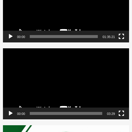
00:00
01:35:21
Reproductor
de
vídeo
00:00
03:29